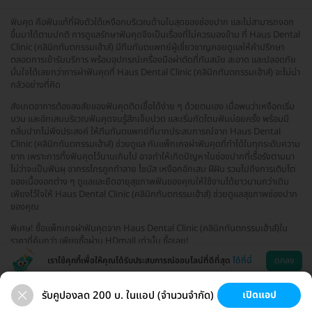
ฟันคุด คือฟันแท้ที่ฝังตัวใต้เหงือกบริเวณด้านในสุดของช่องปาก และไม่สามารถงอก
ขึ้นมาได้ตามปกติ การดูแลรักษาฟันคุดจึงเป็นเรื่องที่ไม่ควรมองข้าม ที่ Haus Dental
Clinic (คลินิกทันตกรรมเฮ้าส์) มีทีมทันตแพทย์ผู้เชี่ยวชาญคอยดูแลให้คำปรึกษา
ตลอดการเข้ารับบริการ พร้อมอุปกรณ์เครื่องมือผ่าตัดที่ทันสมัย สะอาด และปลอดภัย
มั่นใจได้เลยกว่าการผ่าฟันคุดที่ Haus Dental Clinic (คลินิกทันตกรรมเฮ้าส์) จะไม่น่า
กลัวอย่างที่คิด
สังเกตอาการต้องสงสัยของฟันคุดติดเชื้อได้ง่าย ๆ ด้วยตนเอง เมื่อพบว่าเหงือกเริ่ม
บวม และอักเสบบริเวณฟันคุดจนรู้สึกเจ็บปวด และเริ่มกัดโดนฟันบ่อยครั้ง พร้อมมี
กลิ่นปากไม่พึงประสงค์ ให้ทีมทันตแพทย์ที่มากประสบการณ์จาก Haus Dental
Clinic (คลินิกทันตกรรมเฮ้าส์) ช่วยดูแล กับแพ็กเกจผ่าฟันคุดที่ทำได้ในทุกระดับความ
ยาก เพราะการทิ้งฟันคุดไว้นานเกินไป อาจทำให้เกิดปัญหาในช่องปากที่เรื้อรังตามมา
ไม่ว่าจะเป็นฟันผุ ขากรรไกรถูกทำลาย ไซนัส เหงือกอักเสบ ฝีฝัน รวมไปถึงการเติบโต
ของเนื้องอกต่าง ๆ ดูแลและยืดอายุสุขภาพฟันของคุณให้ใช้งานได้ยาวนานกว่าเดิม
เพียงไว้ใจให้ Haus Dental Clinic (คลินิกทันตกรรมเฮ้าส์) ช่วยดูแลสุขภาพช่องปาก
ของคุณ
พิเศษ! ซื้อแพ็กเกจผ่าฟันคุดจาก Haus Dental Clinic (คลินิกทันตกรรมเฮ้าส์)ใน
ราคาที่คุ้มกว่า เพียงซื้อผ่าน HDmall เท่านั้น ซื้อเลย!
เราใช้คุกกี้เพื่อให้คุณได้รับประสบการณ์ออนไลน์ที่ดีที่สุด
ได้ที่นี่
ตกลง
รับคูปองลด 200 บ. ในแอป (จำนวนจำกัด)
เปิดแอป
จัดฟันใส
รีเทนเนอร์
ฟอกฟันขาว
รักษารากฟัน
ช่วยเหลือ
โหลดแอพ