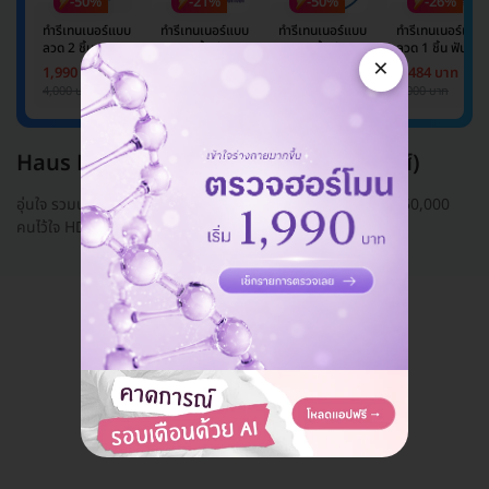
-50%
-21%
-50%
-26%
ทำรีเทนเนอร์แบบ
ทำรีเทนเนอร์แบบ
ทำรีเทนเนอร์แบบ
ทำรีเทนเนอร์แบบ
ลวด 2 ชิ้น
ลวด 2 ชิ้น ฟันบน
ลวด 2 ชิ้น ฟันบน
ลวด 1 ชิ้น ฟันบน
×
และล่าง
และล่าง
หรือล่าง
1,990 บาท
3,860 บาท
1,990 บาท
1,484 บาท
4,000 บาท
5,000 บาท
4,000 บาท
2,000 บาท
Haus Dental Clinic (คลินิกทันตกรรมเฮ้าส์)
อุ่นใจ รวมบริการจากคลินิกทำฟันทั่วไทยอยู่ในมือคุณ ลูกค้ากว่า 250,000
คนไว้ใจ HDmall Health ดี อะไรก็ดี
แอดมินพร้อมดูแลคุณทุกวันทางไลน์
คุยกับแอดมิน ฟรี!