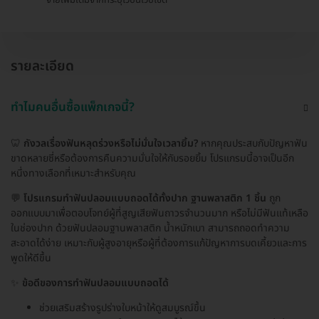
รายละเอียด
ทำไมคนอื่นซื้อแพ็กเกจนี้?
🦷
กังวลเรื่องฟันหลุดร่วงหรือไม่มั่นใจเวลายิ้ม?
หากคุณประสบกับปัญหาฟัน
ขาดหลายซี่หรือต้องการคืนความมั่นใจให้กับรอยยิ้ม โปรแกรมนี้อาจเป็นอีก
หนึ่งทางเลือกที่เหมาะสำหรับคุณ
💬
โปรแกรมทำฟันปลอมแบบถอดได้ทั้งปาก ฐานพลาสติก 1 ชิ้น
ถูก
ออกแบบมาเพื่อตอบโจทย์ผู้ที่สูญเสียฟันถาวรจำนวนมาก หรือไม่มีฟันแท้เหลือ
ในช่องปาก ด้วยฟันปลอมฐานพลาสติก น้ำหนักเบา สามารถถอดทำความ
สะอาดได้ง่าย เหมาะกับผู้สูงอายุหรือผู้ที่ต้องการแก้ปัญหาการบดเคี้ยวและการ
พูดให้ดีขึ้น
✨
ข้อดีของการทำฟันปลอมแบบถอดได้
ช่วยเสริมสร้างรูปร่างใบหน้าให้ดูสมบูรณ์ขึ้น