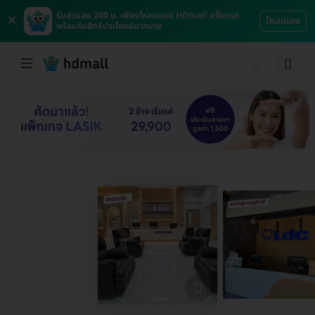
×
รับส่วนลด 200 บ. เพียงโหลดแอป HDmall ครั้งแรก
โหลดเลย
พร้อมรับสิทธิประโยชน์มากมาย