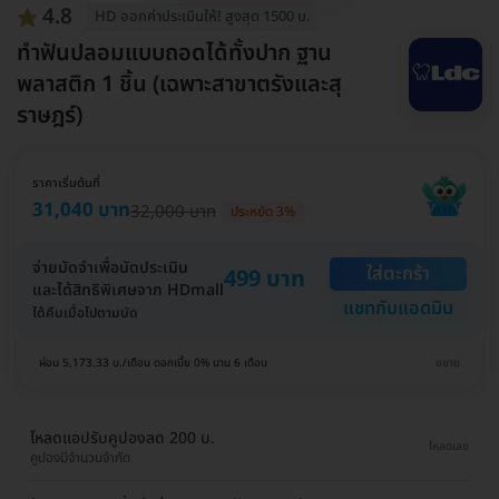
4.8
HD ออกค่าประเมินให้! สูงสุด 1500 บ.
ทำฟันปลอมแบบถอดได้ทั้งปาก ฐาน
พลาสติก 1 ชิ้น (เฉพาะสาขาตรังและสุ
ราษฎร์)
ราคาเริ่มต้นที่
31,040 บาท
32,000 บาท
ประหยัด 3%
จ่ายมัดจำเพื่อนัดประเมิน
ใส่ตะกร้า
499 บาท
และได้สิทธิพิเศษจาก HDmall
แชทกับแอดมิน
ได้คืนเมื่อไปตามนัด
ผ่อน 5,173.33 บ./เดือน ดอกเบี้ย 0% นาน 6 เดือน
ขยาย
โหลดแอปรับคูปองลด 200 บ.
โหลดเลย
คูปองมีจำนวนจำกัด