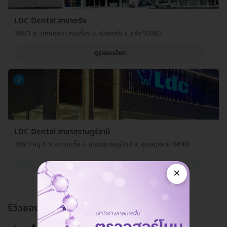
LDC Dental สาขาตรัง
184/1 ถ. วิเศษกุล ต. ทับเที่ยง อ. เมืองตรัง จ. ตรัง 92000
ดูรายละเอียด
2
LDC Dental สาขาสุราษฎร์ธานี
388/3 หมู่ 4 ต. มะขามเตี้ย อ. เมืองสุราษฎร์ธานี จ. สุราษฎร์ธานี 84000
ดูรายละเอียด
×
รีวิวของแพ็กเกจ