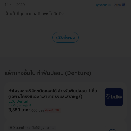
14 ธ.ค. 2020
ดูรีวิวต้นฉบับ
เจ้าหน้าที่ทุกคนดูแลดี แพงไปนิดนึง
ดูรีวิวทั้งหมด
แพ็กเกจอื่นใน ทำฟันปลอม (Denture)
ทำโครงอะคริลิกชนิดถอดได้ สำหรับฟันปลอม 1 ชิ้น
(เฉพาะโครง)(เฉพาะสาขาตรังและสุราษฎร์)
LDC Dental
ตรัง , สุราษฎ์ธานี
3,880 บาท
4,000 บาท
ประหยัด 3%
HD ออกค่าประเมินให้! สูงสุด 1500 บ.