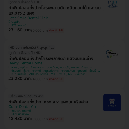
ถูกที่สุดเมื่อจองกับ HD
ทำฟันปลอมทั้งปากโครงพลาสติก ชนิดถอดได้ แผงบน
และล่าง 2 แผง
Let's Smile Dental Clinic
พญาไท
BTS สนามเป้า
27,160 บาท
30,000 บาท
ประหยัด 9%
HD ออกค่าประเมินให้! สูงสุด 1500 บ.
ถูกที่สุดเมื่อจองกับ HD
ทำฟันปลอมทั้งปากโครงพลาสติก แผงบนและล่าง
Deezy Dental Home
สาทร , จตุจักร , วังทองหลาง , ดอนเมือง , นนทบุรี , บางแค , ห้วยขวาง ,
ปทุมธานี , ทุ่งครุ , บางกะปิ , สมุทรปราการ , บางขุนเทียน , อุดรธานี , มีนบุรี ,
ขอนแก่น , อุบลราชธานี , บางรัก
BTS หมอชิต , MRT สวนจตุจักร , MRT บางแค , MRT ห้วยขวาง
23,280 บาท
24,000 บาท
ประหยัด 3%
ปรึกษาแพทย์ก่อนทำ ฟรี!
ทำฟันปลอมทั้งปาก โครงโลหะ แผงบนหรือล่าง
Grace Dental Clinic
ดินแดง , บางกะปิ
MRT ห้วยขวาง
18,430 บาท
19,000 บาท
ประหยัด 3%