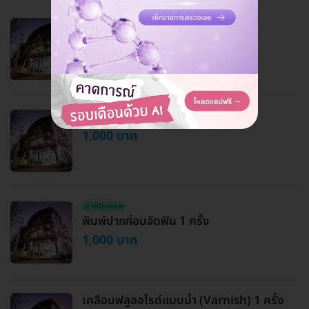
เกลารากฟัน 1 ซี่
500 บาท
ถอนฟัน เคสยาก 1 ซี่
1,000 บาท
มี HDreview
พิมพ์ปากก่อนจัดฟัน 1 ครั้ง
1,000 บาท
เคลือบฟลูออไรด์แบบน้ำ (Varnish) 1 ครั้ง