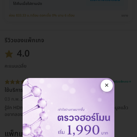
ได้คืนเมื่อไปตามนัด
ผ่อน 833.33 บ./เดือน ดอกเบี้ย 0% นาน 6 เดือน
ขยาย
รีวิวของแพ็กเกจ
4.0
คะแนนเฉลี่ย
รีวิวสำหรับแพ็กเกจ ⭐
×
ใช้บริการแล้วพบว่าสะดวกดีค่ะ
03 ก.พ. 2022
รู้จัก HDmall ทาง facebook ที่อยากใช้บริการ เพราะได้อ่านข้อมูลแล้ว
อยากลองใช้บริการ
แพ็กเกจอื่นจาก
Dental One Clinic