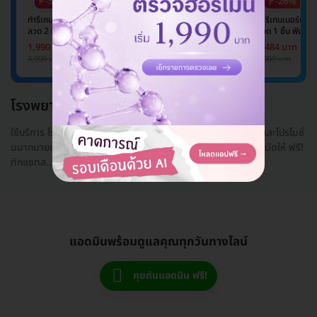
-50%
-21%
-50%
-26%
ทำรีเทนเนอร์แบบ
ทำรีเทนเนอร์แบบ
ทำรีเทนเนอร์แบบ
ทำรีเทนเนอร์แบบ
ลวด 2 ชิ้น
ลวด 2 ชิ้น ฟันบน
ลวด 2 ชิ้น ฟันบน
ลวด 1 ชิ้น ฟันบน
และล่าง
และล่าง
หรือล่าง
1,990 บาท
3,860 บาท
1,990 บาท
1,484 บาท
4,000 บาท
5,000 บาท
4,000 บาท
2,000 บาท
โรงพยาบาลดับเบิลยูไอเอช
ใช้บริการ โรงพยาบาลดับเบิลยูไอเอช ในราคาที่ถูกกว่า ด้วยส่วนลดและโปรโมชั่
นมากมายเมื่อจองผ่าน HDmall.co.th พร้อมบริการเช็กคิวและทำนัดให้ ฟรี!
ทักแชทส...
อ่านเพิ่ม
แอดมินพร้อมดูแลคุณทุกวันทางไลน์
คุยกับแอดมิน ฟรี!