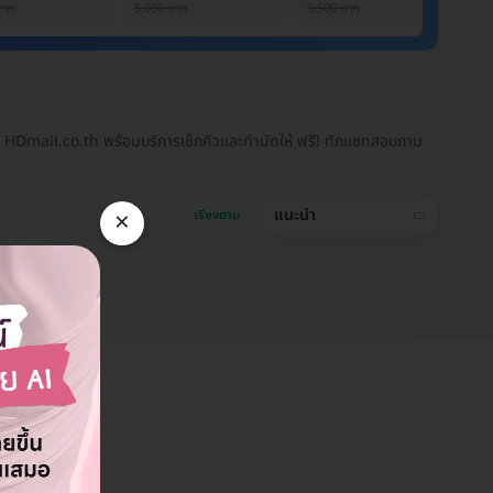
บาท
5,000 บาท
3,500 บาท
6,
าน HDmall.co.th พร้อมบริการเช็กคิวและทำนัดให้ ฟรี! ทักแชทสอบถาม
×
แนะนำ
เรียงตาม