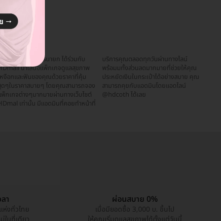
ศูนย์ทันตกรรมนครนายก ได้ร่วมกับ
บริการคุณตลอดทุกวันผ่านทางไลน์
HDmall นำเสนอแพ็กเกจดูแลสุขภาพ
ร้อมมทั้งส่วนลดมากมายที่ช่วยให้คุณ
เหงือกและฟันของคุณด้วยราคาที่คุ้ม
ระหยัดเงินในกระเป๋าได้อย่างสบาย คุณ
สุดๆในราคาสบายๆ โดยคุณสามารถจอง
สามารถคุยกับแอดมินโดยแอดไลน์
แพ็กเกจต่างๆมากมายผ่านทางเว็บไซต์
@hdcoth ได้เลย
Dmal เท่านั้น มีแอดมินที่คอยทำหน้าที่
วลา
ผ่อนสบาย 0%
แห่งทั่วไทย
เมื่อมียอดซื้อ 3,000 บ. ขึ้นไป
่ในที่เดียว
ให้คุณเริ่มดูแลสุขภาพได้ตั้งแต่วันนี้