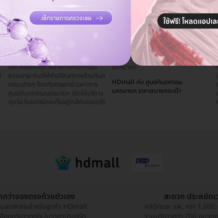
คุยกับแอดมิน ฟรี!
เป็นศูนย์ทันตกรรมสำหรับครอบครัวและ
รุ่งสวนหลวง ร.9 ภายในจังหวัด
เด็ก คอยให้บริการทางด้านทันตกรรม
นครนายก
พ
ี
ความงาม ยินดีให้คำปรึกษาทางด้านทันต
ป
HDmall กับ ศูนย์ทันตกรรม
กรรมต่างๆ โดยทันตแพทย์เฉพาะทาง
นครนายก ราคาสบายกระเป๋า
ศูนย์ทันตกรรมนครนายก เปิดให้บริการ
ทุกวัน โดยคลินิกจะตั้งอยู่ใกล้กับตลาดโต้
H
ูกกว่าจองตรงด้วยตัวเอง
สะดวก ประหยัดเ
วนลดพิเศษสำหรับลูกค้า HDmall
คลินิกและ รพ. กว่า 1,600 
เลือกบริการถูกใจ ในราคาประหยัด
รวมบริการกว่า 200 หมวดหมู