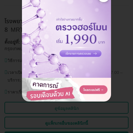
โรงพยาบาลพระรามเก้า ศูนย์ตรวจสุขภาพ ชั้น
8
MRT พระราม 9, MRT เพชรบุรี
99 ถนน พระราม 9 แขวง บางกะปิ เขตห้วยขวาง
ตั้งอยู่ที่:
กรุงเทพมหานคร 10310
ดูแผนที่คลินิก
วิธีการเดินทาง:
MRT พระราม 9, MRT เพชรบุรี
เวลาเปิด
จันทร์ – ศุกร์ 7.00 – 18.00 เสาร์ – อาทิตย์ 7.00 –
บริการ:
16.00,
ราคาเริ่มต้นที่
3,500 บาท
ดูข้อมูลคลินิก
ดูแพ็กเกจอื่นของคลินิกนี้