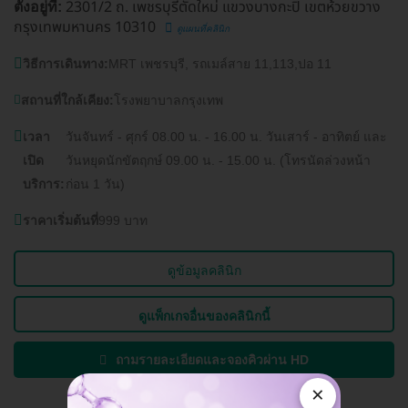
2301/2 ถ. เพชรบุรีตัดใหม่ แขวงบางกะปิ เขตห้วยขวาง
ตั้งอยู่ที่:
กรุงเทพมหานคร 10310
ดูแผนที่คลินิก
วิธีการเดินทาง:
MRT เพชรบุรี, รถเมล์สาย 11,113,ปอ 11
สถานที่ใกล้เคียง:
โรงพยาบาลกรุงเทพ
เวลา
วันจันทร์ - ศุกร์ 08.00 น. - 16.00 น. วันเสาร์ - อาทิตย์ และ
เปิด
วันหยุดนักขัตฤกษ์ 09.00 น. - 15.00 น. (โทรนัดล่วงหน้า
บริการ:
ก่อน 1 วัน)
ราคาเริ่มต้นที่
999 บาท
ดูข้อมูลคลินิก
ดูแพ็กเกจอื่นของคลินิกนี้
ถามรายละเอียดและจองคิวผ่าน HD
×