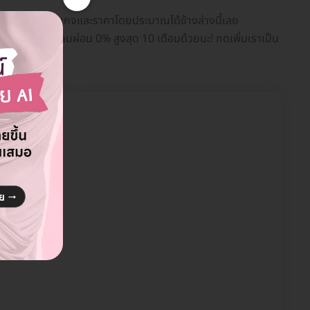
เปรียบเทียบแพ็กเกจและราคาโดยประมาณได้ข้างล่างนี้เลย
อแคชแบ็กให้ แถมผ่อน 0% สูงสุด 10 เดือนด้วยนะ! กดเพิ่มเราเป็น
ิน