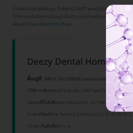
กำลังหาคลินิกผ่าฟันคุด ใกล้สถานี MRT พหลโยธินอยู่ใช่ไหม? HD 
มีคำถามหรือต้องการข้อมูลเพิ่มเติม แอดมินพร้อมให้บริการทุกวั
เพื่อนทางไลน์
@hdcoth
ได้เลย
Deezy Dental Home สาขาจ
349 ถ. วิภาวดีรังสิต แขวงจอมพล เขตจตุจัก
ตั้งอยู่ที่:
วิธีการเดินทาง:
BTS หมอชิต, MRT พหลโยธิน
สถานที่ใกล้เคียง:
ตลาดนัดจตุจักร, มหาวิทยาลัยราชภัฏจัน
เวลาเปิดบริการ:
วันจันทร์-อาทิตย์ (ทุกวัน) 10.30-20.30 น.
ราคาเริ่มต้นที่
800 บาท