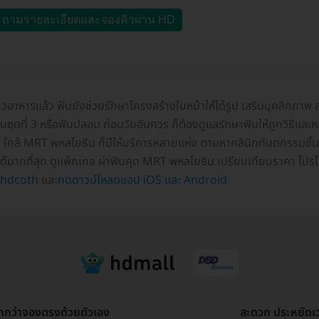
ถามรายละเอียดและจองคิวผ่าน HD
้ยวอาหารแล้ว ฟันยังช่วยรักษาโครงสร้างใบหน้าให้ได้รูป เสริมบุคลิกภ
้ฟันชุดที่ 3 หรือฟันปลอม ก่อนวัยอันควร ก็ต้องดูแลรักษาฟันให้ถูกวิธีแ
ุด ใกล้ MRT พหลโยธิน ก็มีให้บริการหลายแห่ง ตามหาคลินิกทันตกรรมชั้นน
ด้มากที่สุด ดูแพ็กเกจ ผ่าฟันคุด MRT พหลโยธิน เปรียบเทียบราคา โปรโม
hdcoth
และ
กดดาวน์โหลดแอป iOS และ Android
ูกกว่าจองตรงด้วยตัวเอง
สะดวก ประหยัดเ