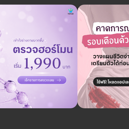
ทำลิสต์มาให้คุณแล้ว ลองกดดูที่ตั้ง วิธีเดินทาง เวลาให้บริการ พร้อม
น ตั้งแต่ 09.00-01.00 น. ถ้าจองแพ็กเกจผ่าฟันคุดผ่าน HD มีส่วนลดหรื
ตุจักร
BTS หมอชิต, MRT พหลโยธ
ร กรุงเทพมหานคร 10900
ดูแผนที่คลินิก
ทรเกษม, สถานีโทรทัศน์ช่อง 7HD