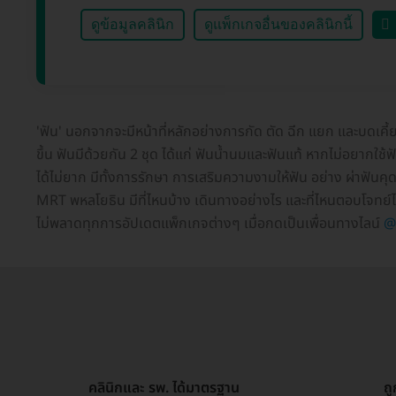
ดูข้อมูลคลินิก
ดูแพ็กเกจอื่นของคลินิกนี้
'ฟัน' นอกจากจะมีหน้าที่หลักอย่างการกัด ตัด ฉีก แยก และบดเคี
ขึ้น ฟันมีด้วยกัน 2 ชุด ได้แก่ ฟันน้ำนมและฟันแท้ หากไม่อยากใช
ได้ไม่ยาก มีทั้งการรักษา การเสริมความงามให้ฟัน อย่าง ผ่าฟันค
MRT พหลโยธิน มีที่ไหนบ้าง เดินทางอย่างไร และที่ไหนตอบโจทย์ไ
ไม่พลาดทุกการอัปเดตแพ็กเกจต่างๆ เมื่อกดเป็นเพื่อนทางไลน์
@
คลินิกและ รพ. ได้มาตรฐาน
ถ