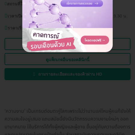
สถานที่ใกล้เคียง:
บุญถาวร ราชพฤกษ์-รัตนาธิเบศร์
เวลาเปิดบริการ:
วันพฤหัสบดี - อังคาร (หยุดวันพุธ) 11.00-19.30 น.
ราคาเริ่มต้นที่
6,900 บาท
ดูข้อมูลคลินิก
ดูแพ็กเกจอื่นของคลินิกนี้
ถามรายละเอียดและจองคิวผ่าน HD
'ความงาม' เป็นเทรนด์อมตะคู่โลกเพราะไม่ว่านานแค่ไหนผู้คนก็ยังให้
ความสนใจอยู่เสมอ แถมสมัยนี้ยังมีนวัตกรรมความงามใหม่ๆ ออก
มามากมาย ใช้บริการได้ทั้งผู้หญิงและผู้ชาย ขึ้นอยู่กับความต้องการ
และงบประมาณในกระเป๋าเท่านั้น ส่วนสถาบันความงามและคลินิก