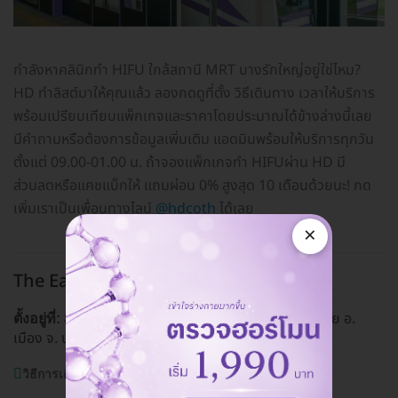
กำลังหาคลินิกทำ HIFU ใกล้สถานี MRT บางรักใหญ่อยู่ใช่ไหม?
HD ทำลิสต์มาให้คุณแล้ว ลองกดดูที่ตั้ง วิธีเดินทาง เวลาให้บริการ
พร้อมเปรียบเทียบแพ็กเกจและราคาโดยประมาณได้ข้างล่างนี้เลย
มีคำถามหรือต้องการข้อมูลเพิ่มเติม แอดมินพร้อมให้บริการทุกวัน
ตั้งแต่ 09.00-01.00 น. ถ้าจองแพ็กเกจทำ HIFUผ่าน HD มี
ส่วนลดหรือแคชแบ็กให้ แถมผ่อน 0% สูงสุด 10 เดือนด้วยนะ! กด
เพิ่มเราเป็นเพื่อนทางไลน์
@hdcoth
ได้เลย
×
The East Clinic
MRT บางรักใหญ่
85/1-3 ถ. ราชพฤกษ์-รัตนาธิเบศร์ ต. บางรักน้อย อ.
ตั้งอยู่ที่:
เมือง จ. นนทบุรี 11000,
ดูแผนที่คลินิก
วิธีการเดินทาง:
MRT บางรักใหญ่