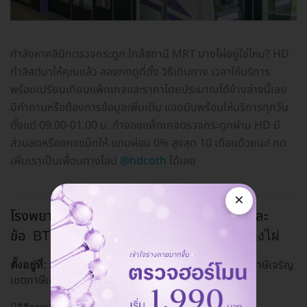
กำลังหาคลินิกตรวจกระดูก ใกล้สถานี MRT บางไผ่อยู่ใช่ไหม? HD
ทำลิสต์มาให้คุณแล้ว ลองกดดูที่ตั้ง วิธีเดินทาง เวลาให้บริการ
พร้อมเปรียบเทียบแพ็กเกจและราคาโดยประมาณได้ข้างล่างนี้เลย
มีคำถามหรือต้องการข้อมูลเพิ่มเติม แอดมินพร้อมให้บริการทุกวัน
ตั้งแต่ 09.00-01.00 น. ถ้าจองแพ็กเกจตรวจกระดูกผ่าน HD มี
ส่วนลดหรือแคชแบ็กให้ แถมผ่อน 0% สูงสุด 10 เดือนด้วยนะ! กด
เพิ่มเราเป็นเพื่อนทางไลน์
@hdcoth
ได้เลย
×
โรงพยาบาลพญาไท 3 ศูนย์กล้ามเนื้อ กระดูก และ
ข้อ
BTS บางหว้า, MRT บางหว้า, MRT บางไผ่
ชั้น 1 เลขที่ 111 ถ. เพชรเกษม แขวงปากคลองภาษีเจริญ
ตั้งอยู่ที่:
เขตภาษีเจริญ กรุงเทพมหานคร 10160
ดูแผนที่คลินิก