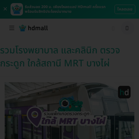
×
รับส่วนลด 200 บ. เพียงโหลดแอป HDmall ครั้งแรก
โหลดเลย
พร้อมรับสิทธิประโยชน์มากมาย
รวมโรงพยาบาล และคลินิก ตรวจ
กระดูก ใกล้สถานี MRT บางไผ่