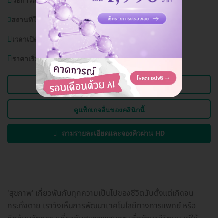
วิธีการเดินทาง:
BTS บางหว้า, MRT บางหว้า, MRT บางไผ่
สถานที่ใกล้เคียง:
มหาวิทยาลัยสยาม
เวลาเปิดบริการ:
วันจันทร์ - อาทิตย์ 08.00 - 17.00 น.
ราคาเริ่มต้นที่
1,900 บาท
ดูข้อมูลคลินิก
ดูแพ็กเกจอื่นของคลินิกนี้
ถามรายละเอียดและจองคิวผ่าน HD
'สุขภาพ' เกี่ยวพันกับทุกความเป็นไปของชีวิตนับตั้งแต่เกิดจน
กระทั่งตาย เราจึงเห็นการพัฒนาเทคโนโลยีทางการแพทย์ หรือ