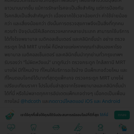
คิดค้นนวัตกรรมเกี่ยวกับสุขภาพเสมอๆ เพื่อรักษาชีวิตมนุษย์ให้
ยาวนานมากขึ้น แม้การรักษาโรคจะเป็นสิ่งสำคัญ แต่การป้องกัน
โรคกลับเป็นสิ่งสำคัญกว่า เนื่องจากใช้เวลาน้อยกว่า ค่าใช้จ่ายน้อย
กว่า และเสี่ยงน้อยกว่า ดังนั้นการตรวจสุขภาพจึงเป็นสิ่งที่ทุกคน
ควรทำ ปัจจุบันมีให้เลือกตรวจหลากหลายประเภท สามารถใช้บริการ
ได้ทั้งโรงพยาบาล เมดิคอลเซ็นเตอร์ และคลินิกชั้นนำ อย่าง ตรวจ
กระดูก ใกล้ MRT บางไผ่ ก็มีหลายแห่งหากคุณกำลังมองหาโรง
พยาบาล เมดิคอลเซ็นเตอร์ และคลินิกชั้นนำทุกย่านทั่วกรุงเทพฯ
รับรองว่า “ไม่ผิดหวังแน่” มาดูกันว่า ตรวจกระดูก ใกล้สถานี MRT
บางไผ่ มีที่ไหนบ้าง ที่ไหนให้บริการอะไรบ้าง มีแพ็กเกจด้วยไหม และ
ที่ไหนตอบโจทย์ได้มากที่สุดดูแพ็กเกจ ตรวจกระดูก MRT บางไผ่
เปรียบเทียบราคา โปรโมชั่นล่าสุดจากโรงพยาบาลและคลินิกชั้นนำ
ได้ที่นี่ หรือไม่พลาดทุกการอัปเดตแพ็กเกจต่างๆ เมื่อกดเป็นเพื่อน
ทางไลน์
@hdcoth
และ
กดดาวน์โหลดแอป iOS และ Android
เราใช้คุกกี้เพื่อให้คุณได้รับประสบการณ์ออนไลน์ที่ดีที่สุด
ได้ที่นี่
ตกลง