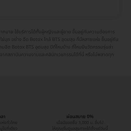
าย ใช้บริการได้ทั้งผู้หญิงและผู้ชาย ขึ้นอยู่กับความต้องการ
มุก อย่าง ฉีด Botox ใกล้ BTS อุดมสุข ก็มีหลายแห่ง ขึ้นอยู่กับ
ีด Botox BTS อุดมสุข มีที่ไหนบ้าง ที่ไหนมีนวัตกรรมรุ่นล่า
ุดจากสถาบันความงามและคลินิกเวชกรรมได้ที่นี่ หรือไม่พลาดทุก
วลา
ผ่อนสบาย 0%
แห่งทั่วไทย
เมื่อมียอดซื้อ 3,000 บ. ขึ้นไป
่ในที่เดียว
ให้คุณเริ่มดูแลสุขภาพได้ตั้งแต่วันนี้