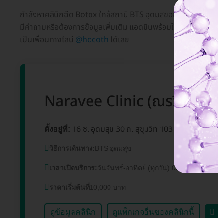
กำลังหาคลินิกฉีด Botox ใกล้สถานี BTS อุดมสุขอยู่ใช่ไหม? HD ท
มีคำถามหรือต้องการข้อมูลเพิ่มเติม แอดมินพร้อมให้บริการทุกวั
เป็นเพื่อนทางไลน์
@hdcoth
ได้เลย
Naravee Clinic (ณรวีคลินิก
16 ซ. อุดมสุข 30 ถ. สุขุมวิท 103 แขวงบางน
ตั้งอยู่ที่:
วิธีการเดินทาง:
BTS อุดมสุข
เวลาเปิดบริการ:
วันจันทร์-อาทิตย์ (ทุกวัน) 08.00-18.00 น.
ราคาเริ่มต้นที่
10,000 บาท
ดูข้อมูลคลินิก
ดูแพ็กเกจอื่นของคลินิกนี้