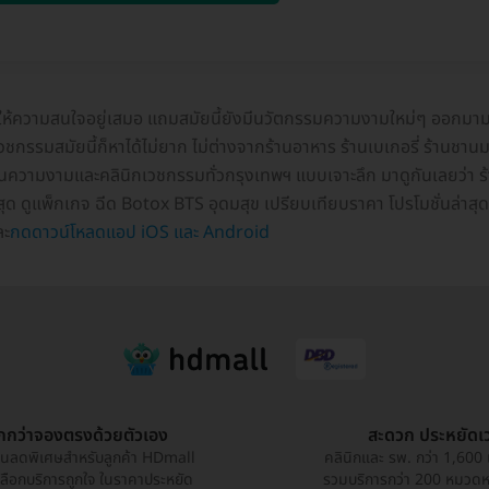
งให้ความสนใจอยู่เสมอ แถมสมัยนี้ยังมีนวัตกรรมความงามใหม่ๆ ออกมามากม
รมสมัยนี้ก็หาได้ไม่ยาก ไม่ต่างจากร้านอาหาร ร้านเบเกอรี่ ร้านชานมไข่
วามงามและคลินิกเวชกรรมทั่วกรุงเทพฯ แบบเจาะลึก มาดูกันเลยว่า ร้านฉ
ี่สุด ดูแพ็กเกจ ฉีด Botox BTS อุดมสุข เปรียบเทียบราคา โปรโมชั่นล่าส
ะ
กดดาวน์โหลดแอป iOS และ Android
ูกกว่าจองตรงด้วยตัวเอง
สะดวก ประหยัดเ
วนลดพิเศษสำหรับลูกค้า HDmall
คลินิกและ รพ. กว่า 1,600 
เลือกบริการถูกใจ ในราคาประหยัด
รวมบริการกว่า 200 หมวดหมู