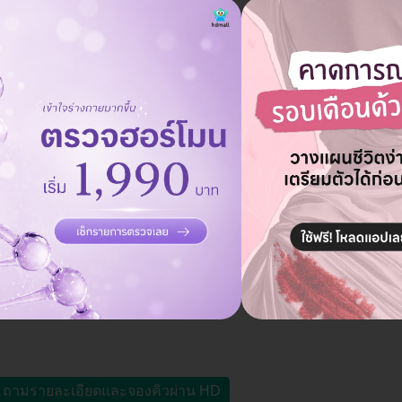
ำลิสต์มาให้คุณแล้ว ลองกดดูที่ตั้ง วิธีเดินทาง เวลาให้บริการ พร้อมเ
น ตั้งแต่ 09.00-01.00 น. ถ้าจองแพ็กเกจฉีด Botoxผ่าน HD มีส่วนลดหร
) สาขาอุดมสุข
BTS อุดมสุข
าเหนือ เขตบางนา กรุงเทพมหานคร 10260
ดูแผนที่คลินิก
ถามรายละเอียดและจองคิวผ่าน HD