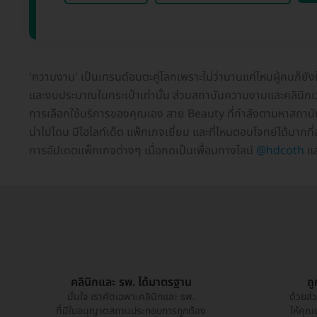
'ความงาม' เป็นเทรนด์อมตะคู่โลกเพราะไม่ว่านานแค่ไหนผู้คนก็ยั
และงบประมาณในกระเป๋าเท่านั้น ส่วนสถาบันความงามและคลินิกเวชกร
การเลือกใช้บริการของคุณเอง สาย Beauty ที่กำลังตามหาสถาบันค
น่าไปโดน มีไฮไลท์เด็ด แพ็กเกจเยี่ยม และที่ไหนตอบโจทย์ได้มากท
การอัปเดตแพ็กเกจต่างๆ เมื่อกดเป็นเพื่อนทางไลน์
@hdcoth
แล
คลินิกและ รพ. ได้มาตรฐาน
ถ
มั่นใจ เราคัดเฉพาะคลินิกและ รพ.
ด้วยส่
ที่มีใบอนุญาตสถานประกอบการถูกต้อง
ให้คุณ