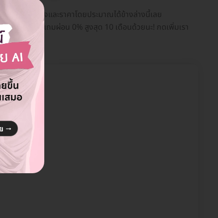
ปรียบเทียบแพ็กเกจและราคาโดยประมาณได้ข้างล่างนี้เลย
ือแคชแบ็กให้ แถมผ่อน 0% สูงสุด 10 เดือนด้วยนะ! กดเพิ่มเรา