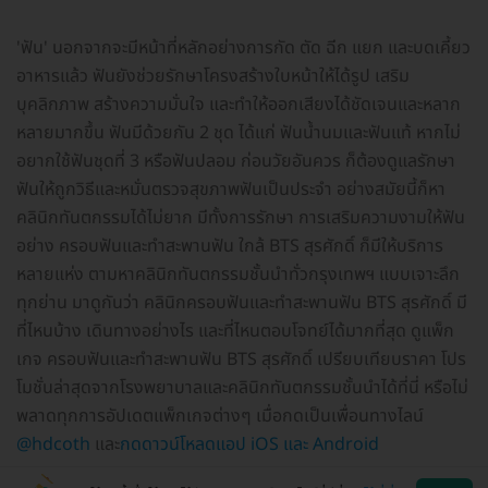
'ฟัน' นอกจากจะมีหน้าที่หลักอย่างการกัด ตัด ฉีก แยก และบดเคี้ยว
อาหารแล้ว ฟันยังช่วยรักษาโครงสร้างใบหน้าให้ได้รูป เสริม
บุคลิกภาพ สร้างความมั่นใจ และทำให้ออกเสียงได้ชัดเจนและหลาก
หลายมากขึ้น ฟันมีด้วยกัน 2 ชุด ได้แก่ ฟันน้ำนมและฟันแท้ หากไม่
อยากใช้ฟันชุดที่ 3 หรือฟันปลอม ก่อนวัยอันควร ก็ต้องดูแลรักษา
ฟันให้ถูกวิธีและหมั่นตรวจสุขภาพฟันเป็นประจำ อย่างสมัยนี้ก็หา
คลินิกทันตกรรมได้ไม่ยาก มีทั้งการรักษา การเสริมความงามให้ฟัน
อย่าง ครอบฟันและทำสะพานฟัน ใกล้ BTS สุรศักดิ์ ก็มีให้บริการ
หลายแห่ง ตามหาคลินิกทันตกรรมชั้นนำทั่วกรุงเทพฯ แบบเจาะลึก
ทุกย่าน มาดูกันว่า คลินิกครอบฟันและทำสะพานฟัน BTS สุรศักดิ์ มี
ที่ไหนบ้าง เดินทางอย่างไร และที่ไหนตอบโจทย์ได้มากที่สุด ดูแพ็ก
เกจ ครอบฟันและทำสะพานฟัน BTS สุรศักดิ์ เปรียบเทียบราคา โปร
โมชั่นล่าสุดจากโรงพยาบาลและคลินิกทันตกรรมชั้นนำได้ที่นี่ หรือไม่
พลาดทุกการอัปเดตแพ็กเกจต่างๆ เมื่อกดเป็นเพื่อนทางไลน์
@hdcoth
และ
กดดาวน์โหลดแอป iOS และ Android