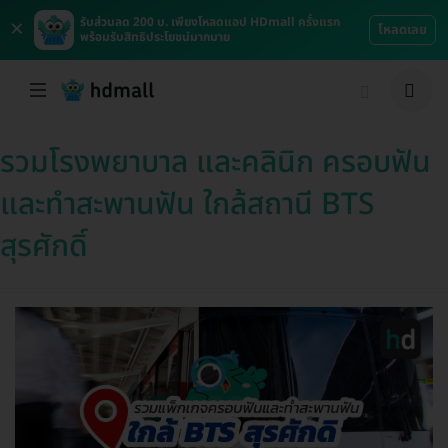
×
รับส่วนลด 200 บ. เพียงโหลดแอป HDmall ครั้งแรก
โหลดเลย
พร้อมรับสิทธิประโยชน์มากมาย
รวมโรงพยาบาล และคลินิก ครอบฟัน
และทำสะพานฟัน ใกล้สถานี BTS
สุรศักดิ์