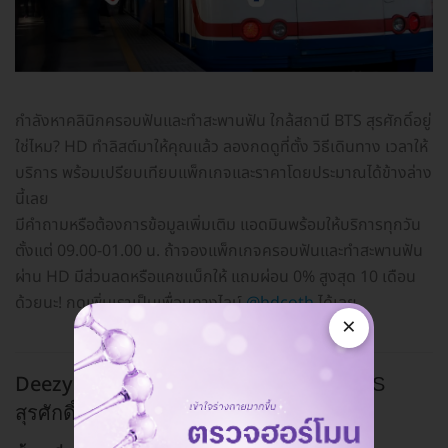
กำลังหาคลินิกครอบฟันและทำสะพานฟัน ใกล้สถานี BTS สุรศักดิ์อยู่
ใช่ไหม? HD ทำลิสต์มาให้คุณแล้ว ลองกดดูที่ตั้ง วิธีเดินทาง เวลาให้
บริการ พร้อมเปรียบเทียบแพ็กเกจและราคาโดยประมาณได้ข้างล่าง
นี้เลย
มีคำถามหรือต้องการข้อมูลเพิ่มเติม แอดมินพร้อมให้บริการทุกวัน
ตั้งแต่ 09.00-01.00 น. ถ้าจองแพ็กเกจครอบฟันและทำสะพานฟัน
ผ่าน HD มีส่วนลดหรือแคชแบ็กให้ แถมผ่อน 0% สูงสุด 10 เดือน
ด้วยนะ! กดเพิ่มเราเป็นเพื่อนทางไลน์
@hdcoth
ได้เลย
×
Deezy Dental Home สาขาเซนต์หลุยส์
BTS
สุรศักดิ์