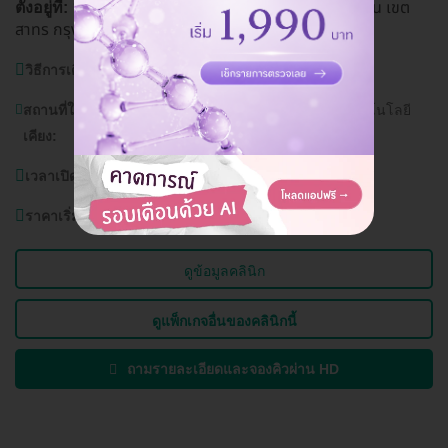
144, 146 ซ. จันทน์ 18/7 แยก 6 แขวงทุ่งวันดอน เขต
ตั้งอยู่ที่:
สาทร กรุงเทพมหานคร 10120
ดูแผนที่คลินิก
วิธีการเดินทาง:
BTS สุรศักดิ์
สถานที่ใกล้
เซ็นทรัลพลาซาพระราม 3, มหาวิทยาลัยเทคโนโลยี
เคียง:
ราชมงคลกรุงเทพ
เวลาเปิดบริการ:
วันจันทร์-อาทิตย์ (ทุกวัน) 10.30-20.30 น.
ราคาเริ่มต้นที่
7,000 บาท
ดูข้อมูลคลินิก
ดูแพ็กเกจอื่นของคลินิกนี้
ถามรายละเอียดและจองคิวผ่าน HD