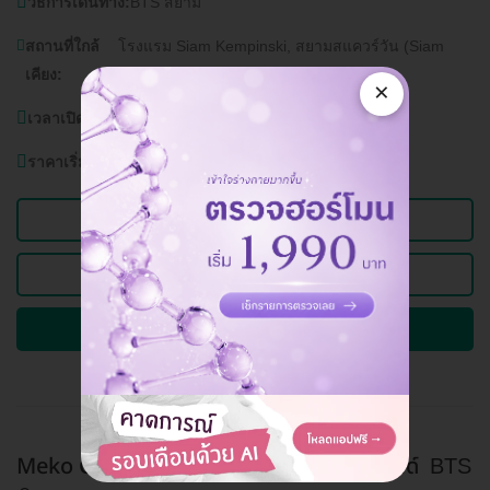
วิธีการเดินทาง:
BTS สยาม
สถานที่ใกล้
โรงแรม Siam Kempinski, สยามสแควร์วัน (Siam
เคียง:
Square One),
×
เวลาเปิดบริการ:
วันจันทร์-อาทิตย์ (ทุกวัน) 10.00-21.00 น.
ราคาเริ่มต้นที่
149,000 บาท
ดูข้อมูลคลินิก
ดูแพ็กเกจอื่นของคลินิกนี้
ถามรายละเอียดและจองคิวผ่าน HD
Meko Clinic (เมโกะ คลินิก) สาขาเซ็นทรัลเวิลด์
BTS