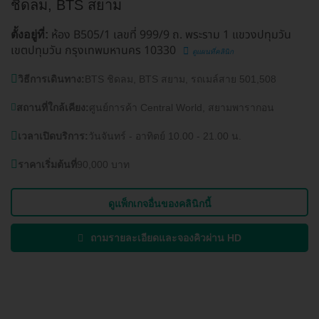
ชิดลม, BTS สยาม
ห้อง B505/1 เลขที่ 999/9 ถ. พระราม 1 แขวงปทุมวัน
ตั้งอยู่ที่:
เขตปทุมวัน กรุงเทพมหานคร 10330
ดูแผนที่คลินิก
วิธีการเดินทาง:
BTS ชิดลม, BTS สยาม, รถเมล์สาย 501,508
สถานที่ใกล้เคียง:
ศูนย์การค้า Central World, สยามพารากอน
เวลาเปิดบริการ:
วันจันทร์ - อาทิตย์ 10.00 - 21.00 น.
ราคาเริ่มต้นที่
90,000 บาท
ดูแพ็กเกจอื่นของคลินิกนี้
ถามรายละเอียดและจองคิวผ่าน HD