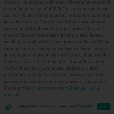
'ความงาม' เป็นเทรนด์อมตะคู่โลกเพราะไม่ว่านานแค่ไหนผู้คนก็ยังให้
ความสนใจอยู่เสมอ แถมสมัยนี้ยังมีนวัตกรรมความงามใหม่ๆ ออก
มามากมาย ใช้บริการได้ทั้งผู้หญิงและผู้ชาย ขึ้นอยู่กับความต้องการ
และงบประมาณในกระเป๋าเท่านั้น ส่วนสถาบันความงามและคลินิก
เวชกรรมสมัยนี้ก็หาได้ไม่ยาก ไม่ต่างจากร้านอาหาร ร้านเบเกอรี่
ร้านชานมไข่มุก อย่าง เสริมหล่อผู้ชาย ใกล้ BTS สยาม ก็มีหลาย
แห่ง ขึ้นอยู่กับการเลือกใช้บริการของคุณเอง สาย Beauty ที่กำลัง
ตามหาสถาบันความงามและคลินิกเวชกรรมทั่วกรุงเทพฯ แบบเจาะ
ลึก มาดูกันเลยว่า ร้านเสริมหล่อผู้ชาย BTS สยาม มีที่ไหนบ้าง ที่ไหน
มีนวัตกรรมรุ่นล่า น่าไปโดน มีไฮไลท์เด็ด แพ็กเกจเยี่ยม และที่ไหน
ตอบโจทย์ได้มากที่สุด ดูแพ็กเกจ เสริมหล่อผู้ชาย BTS สยาม
เปรียบเทียบราคา โปรโมชั่นล่าสุดจากสถาบันความงามและคลินิก
เวชกรรมได้ที่นี่ หรือไม่พลาดทุกการอัปเดตแพ็กเกจต่างๆ เมื่อกด
เป็นเพื่อนทางไลน์
@hdcoth
และ
กดดาวน์โหลดแอป iOS และ
Android
เราใช้คุกกี้เพื่อให้คุณได้รับประสบการณ์ออนไลน์ที่ดีที่สุด
ได้ที่นี่
ตกลง