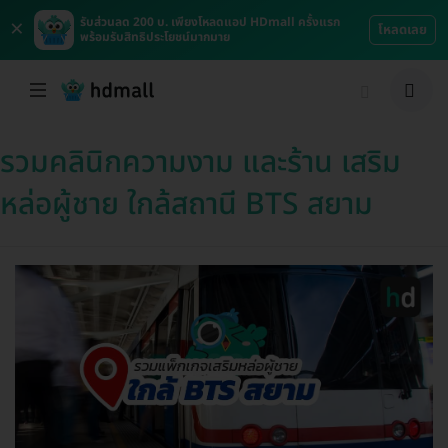
×
รับส่วนลด 200 บ. เพียงโหลดแอป HDmall ครั้งแรก
โหลดเลย
พร้อมรับสิทธิประโยชน์มากมาย
รวมคลินิกความงาม และร้าน เสริม
หล่อผู้ชาย ใกล้สถานี BTS สยาม