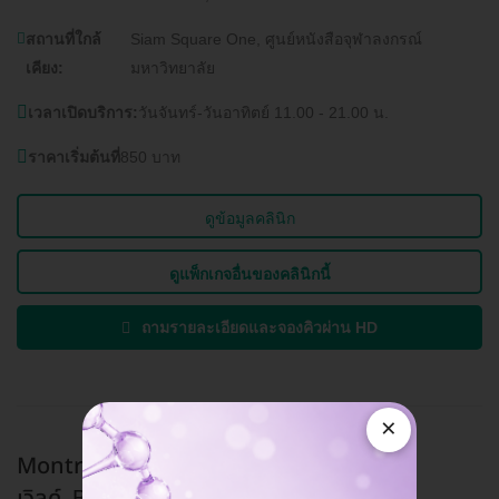
สถานที่ใกล้
Siam Square One, ศูนย์หนังสือจุฬาลงกรณ์
เคียง:
มหาวิทยาลัย
เวลาเปิดบริการ:
วันจันทร์-วันอาทิตย์ 11.00 - 21.00 น.
ราคาเริ่มต้นที่
850 บาท
ดูข้อมูลคลินิก
ดูแพ็กเกจอื่นของคลินิกนี้
ถามรายละเอียดและจองคิวผ่าน HD
×
Montra Health Massage สาขาเซ็นทรัล
เวิลด์
BTS สยาม, BTS ชิดลม