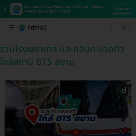
×
รับส่วนลด 200 บ. เพียงโหลดแอป HDmall ครั้งแรก
โหลดเลย
พร้อมรับสิทธิประโยชน์มากมาย
รวมโรงพยาบาล และคลินิก นวดตัว
ใกล้สถานี BTS สยาม