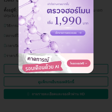
อาคาร CTW เลขที่ 2 ถ. พระรามที่ 1 แขวงปทุมวัน เขต
ตั้งอยู่ที่:
ปทุมวัน กรุงเทพมหานคร 10330
ดูแผนที่คลินิก
วิธีการเดินทาง:
BTS สยาม, BTS ชิดลม
สถานที่ใกล้เคียง:
เซ็นทรัลเวิลด์
เวลาเปิดบริการ:
วันจันทร์ - อาทิตย์ 10.30 - 20.30 น.
ราคาเริ่มต้นที่
1,350 บาท
ดูข้อมูลคลินิก
ดูแพ็กเกจอื่นของคลินิกนี้
ถามรายละเอียดและจองคิวผ่าน HD