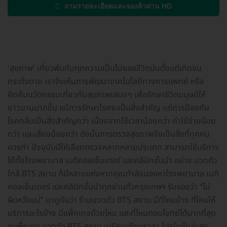
ถามรายละเอียดและจองคิวผ่าน HD
'สุขภาพ' เกี่ยวพันกับทุกความเป็นไปของชีวิตนับตั้งแต่เกิดจน
กระทั่งตาย เราจึงเห็นการพัฒนาเทคโนโลยีทางการแพทย์ หรือ
คิดค้นนวัตกรรมเกี่ยวกับสุขภาพเสมอๆ เพื่อรักษาชีวิตมนุษย์ให้
ยาวนานมากขึ้น แม้การรักษาโรคจะเป็นสิ่งสำคัญ แต่การป้องกัน
โรคกลับเป็นสิ่งสำคัญกว่า เนื่องจากใช้เวลาน้อยกว่า ค่าใช้จ่ายน้อย
กว่า และเสี่ยงน้อยกว่า ดังนั้นการตรวจสุขภาพจึงเป็นสิ่งที่ทุกคน
ควรทำ ปัจจุบันมีให้เลือกตรวจหลากหลายประเภท สามารถใช้บริการ
ได้ทั้งโรงพยาบาล เมดิคอลเซ็นเตอร์ และคลินิกชั้นนำ อย่าง นวดตัว
ใกล้ BTS สยาม ก็มีหลายแห่งหากคุณกำลังมองหาโรงพยาบาล เมดิ
คอลเซ็นเตอร์ และคลินิกชั้นนำทุกย่านทั่วกรุงเทพฯ รับรองว่า “ไม่
ผิดหวังแน่” มาดูกันว่า ร้านนวดตัว BTS สยาม มีที่ไหนบ้าง ที่ไหนให้
บริการอะไรบ้าง มีแพ็กเกจด้วยไหม และที่ไหนตอบโจทย์ได้มากที่สุด
ดูแพ็กเกจ นวดตัว BTS สยาม เปรียบเทียบราคา โปรโมชั่นล่าสุด