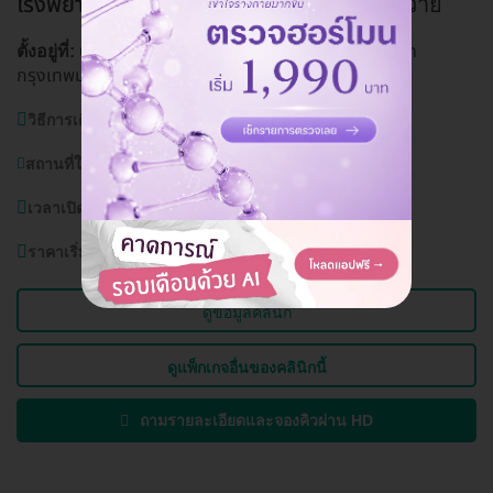
โรงพยาบาลเปาโล พหลโยธิน
BTS สะพานควาย
670/1 ถ. พหลโยธิน แขวงสามเสนใน เขตพญาไท
ตั้งอยู่ที่:
กรุงเทพมหานคร 10400
ดูแผนที่คลินิก
วิธีการเดินทาง:
BTS สะพานควาย
สถานที่ใกล้เคียง:
บิ๊กซีสะพานควาย
เวลาเปิดบริการ:
วันจันทร์ - อาทิตย์ ตลอด 24 ชั่วโมง
ราคาเริ่มต้นที่
2,500 บาท
ดูข้อมูลคลินิก
ดูแพ็กเกจอื่นของคลินิกนี้
ถามรายละเอียดและจองคิวผ่าน HD