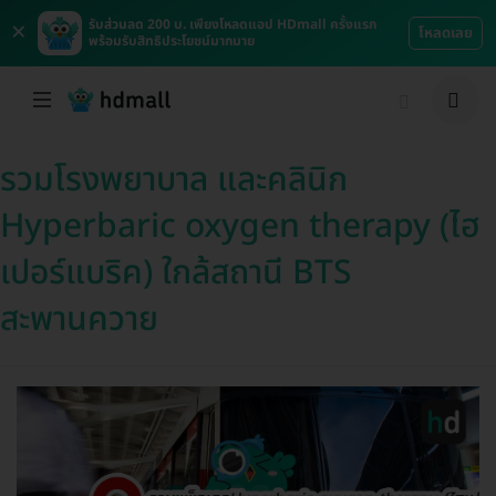
×
รับส่วนลด 200 บ. เพียงโหลดแอป HDmall ครั้งแรก
โหลดเลย
พร้อมรับสิทธิประโยชน์มากมาย
รวมโรงพยาบาล และคลินิก
Hyperbaric oxygen therapy (ไฮ
เปอร์แบริค) ใกล้สถานี BTS
สะพานควาย