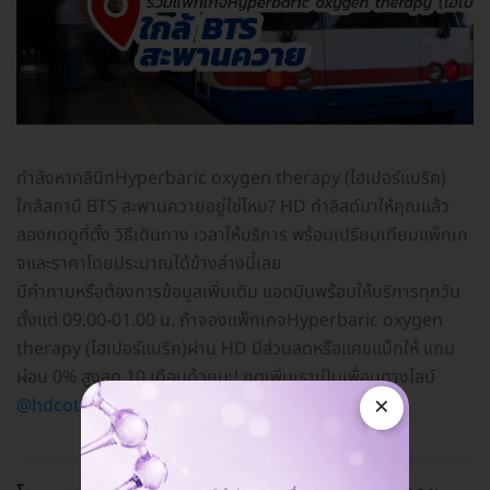
กำลังหาคลินิกHyperbaric oxygen therapy (ไฮเปอร์แบริค)
ใกล้สถานี BTS สะพานควายอยู่ใช่ไหม? HD ทำลิสต์มาให้คุณแล้ว
ลองกดดูที่ตั้ง วิธีเดินทาง เวลาให้บริการ พร้อมเปรียบเทียบแพ็กเก
จและราคาโดยประมาณได้ข้างล่างนี้เลย
มีคำถามหรือต้องการข้อมูลเพิ่มเติม แอดมินพร้อมให้บริการทุกวัน
ตั้งแต่ 09.00-01.00 น. ถ้าจองแพ็กเกจHyperbaric oxygen
therapy (ไฮเปอร์แบริค)ผ่าน HD มีส่วนลดหรือแคชแบ็กให้ แถม
ผ่อน 0% สูงสุด 10 เดือนด้วยนะ! กดเพิ่มเราเป็นเพื่อนทางไลน์
×
@hdcoth
ได้เลย