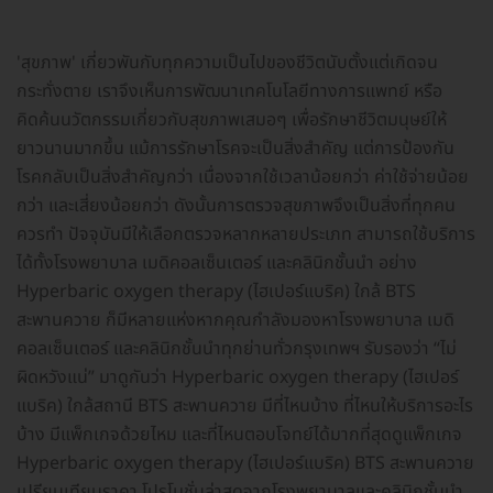
'สุขภาพ' เกี่ยวพันกับทุกความเป็นไปของชีวิตนับตั้งแต่เกิดจน
กระทั่งตาย เราจึงเห็นการพัฒนาเทคโนโลยีทางการแพทย์ หรือ
คิดค้นนวัตกรรมเกี่ยวกับสุขภาพเสมอๆ เพื่อรักษาชีวิตมนุษย์ให้
ยาวนานมากขึ้น แม้การรักษาโรคจะเป็นสิ่งสำคัญ แต่การป้องกัน
โรคกลับเป็นสิ่งสำคัญกว่า เนื่องจากใช้เวลาน้อยกว่า ค่าใช้จ่ายน้อย
กว่า และเสี่ยงน้อยกว่า ดังนั้นการตรวจสุขภาพจึงเป็นสิ่งที่ทุกคน
ควรทำ ปัจจุบันมีให้เลือกตรวจหลากหลายประเภท สามารถใช้บริการ
ได้ทั้งโรงพยาบาล เมดิคอลเซ็นเตอร์ และคลินิกชั้นนำ อย่าง
Hyperbaric oxygen therapy (ไฮเปอร์แบริค) ใกล้ BTS
สะพานควาย ก็มีหลายแห่งหากคุณกำลังมองหาโรงพยาบาล เมดิ
คอลเซ็นเตอร์ และคลินิกชั้นนำทุกย่านทั่วกรุงเทพฯ รับรองว่า “ไม่
ผิดหวังแน่” มาดูกันว่า Hyperbaric oxygen therapy (ไฮเปอร์
แบริค) ใกล้สถานี BTS สะพานควาย มีที่ไหนบ้าง ที่ไหนให้บริการอะไร
บ้าง มีแพ็กเกจด้วยไหม และที่ไหนตอบโจทย์ได้มากที่สุดดูแพ็กเกจ
Hyperbaric oxygen therapy (ไฮเปอร์แบริค) BTS สะพานควาย
เปรียบเทียบราคา โปรโมชั่นล่าสุดจากโรงพยาบาลและคลินิกชั้นนำ