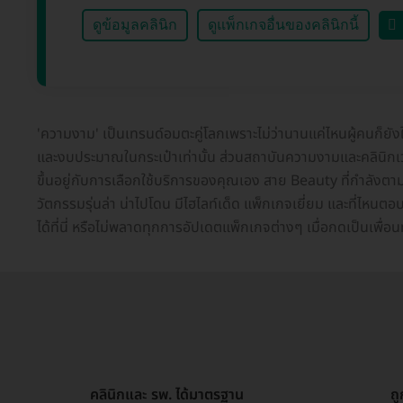
ดูข้อมูลคลินิก
ดูแพ็กเกจอื่นของคลินิกนี้
'ความงาม' เป็นเทรนด์อมตะคู่โลกเพราะไม่ว่านานแค่ไหนผู้คนก็ยั
และงบประมาณในกระเป๋าเท่านั้น ส่วนสถาบันความงามและคลินิกเวชก
ขึ้นอยู่กับการเลือกใช้บริการของคุณเอง สาย Beauty ที่กำลังต
วัตกรรมรุ่นล่า น่าไปโดน มีไฮไลท์เด็ด แพ็กเกจเยี่ยม และที่ไห
ได้ที่นี่ หรือไม่พลาดทุกการอัปเดตแพ็กเกจต่างๆ เมื่อกดเป็นเพื่อ
คลินิกและ รพ. ได้มาตรฐาน
ถ