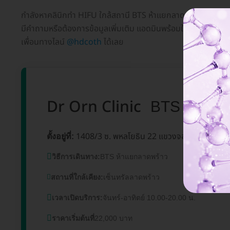
กำลังหาคลินิกทำ HIFU ใกล้สถานี BTS ห้าแยกลาดพร้าวอยู่ใช่ไหม
มีคำถามหรือต้องการข้อมูลเพิ่มเติม แอดมินพร้อมให้บริการทุกวั
เพื่อนทางไลน์
@hdcoth
ได้เลย
Dr Orn Clinic
BTS ห้าแย
1408/3 ซ. พหลโยธิน 22 แขวงจอมพล เขตจตุ
ตั้งอยู่ที่:
วิธีการเดินทาง:
BTS ห้าแยกลาดพร้าว
สถานที่ใกล้เคียง:
เซ็นทรัลลาดพร้าว
เวลาเปิดบริการ:
จันทร์-อาทิตย์ 10.00-20.00 น.
ราคาเริ่มต้นที่
22,000 บาท