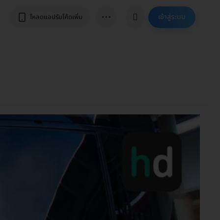
⋯
เข้าสู่ระบบ
โหลดแอปรับโค้ดเพิ่ม