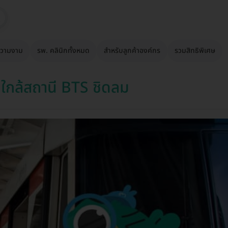
วามงาม
รพ. คลินิกทั้งหมด
สำหรับลูกค้าองค์กร
รวมสิทธิพิเศษ
 ใกล้สถานี BTS ชิดลม