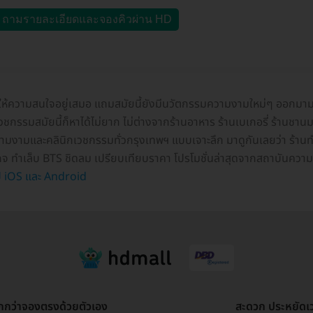
ถามรายละเอียดและจองคิวผ่าน HD
งให้ความสนใจอยู่เสมอ แถมสมัยนี้ยังมีนวัตกรรมความงามใหม่ๆ ออกมามากม
รมสมัยนี้ก็หาได้ไม่ยาก ไม่ต่างจากร้านอาหาร ร้านเบเกอรี่ ร้านชานมไข่
ามและคลินิกเวชกรรมทั่วกรุงเทพฯ แบบเจาะลึก มาดูกันเลยว่า ร้านทำเล็บ
็กเกจ ทำเล็บ BTS ชิดลม เปรียบเทียบราคา โปรโมชั่นล่าสุดจากสถาบันควา
 iOS และ Android
ูกกว่าจองตรงด้วยตัวเอง
สะดวก ประหยัดเ