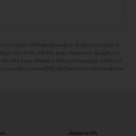
าย ใช้บริการได้ทั้งผู้หญิงและผู้ชาย ขึ้นอยู่กับความต้องการ
มุก อย่าง ทำเล็บ ใกล้ BTS ชิดลม ก็มีหลายแห่ง ขึ้นอยู่กับการ
 BTS ชิดลม มีที่ไหนบ้าง ที่ไหนมีนวัตกรรมรุ่นล่า น่าไปโดน มี
มงามและคลินิกเวชกรรมได้ที่นี่ หรือไม่พลาดทุกการอัปเดตแพ็กเกจ
วลา
ผ่อนสบาย 0%