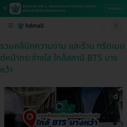
×
รับส่วนลด 200 บ. เพียงโหลดแอป HDmall ครั้งแรก
โหลดเลย
พร้อมรับสิทธิประโยชน์มากมาย
รวมคลินิกความงาม และร้าน ทรีตเมน
ต์หน้ากระจ่างใส ใกล้สถานี BTS บาง
หว้า