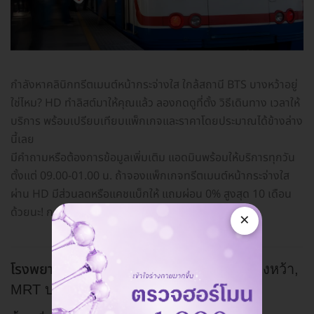
กำลังหาคลินิกทรีตเมนต์หน้ากระจ่างใส ใกล้สถานี BTS บางหว้าอยู่
ใช่ไหม? HD ทำลิสต์มาให้คุณแล้ว ลองกดดูที่ตั้ง วิธีเดินทาง เวลาให้
บริการ พร้อมเปรียบเทียบแพ็กเกจและราคาโดยประมาณได้ข้างล่าง
นี้เลย
มีคำถามหรือต้องการข้อมูลเพิ่มเติม แอดมินพร้อมให้บริการทุกวัน
ตั้งแต่ 09.00-01.00 น. ถ้าจองแพ็กเกจทรีตเมนต์หน้ากระจ่างใส
ผ่าน HD มีส่วนลดหรือแคชแบ็กให้ แถมผ่อน 0% สูงสุด 10 เดือน
ด้วยนะ! กดเพิ่มเราเป็นเพื่อนทางไลน์
@hdcoth
ได้เลย
×
โรงพยาบาลพญาไท 3 ศูนย์ความงาม
BTS บางหว้า,
MRT บางหว้า, MRT บางไผ่