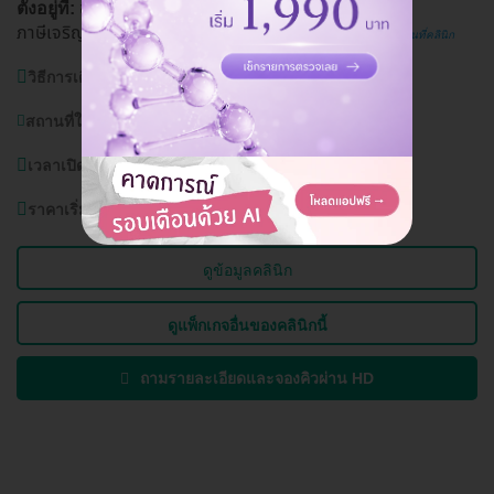
ชั้น 14 เลขที่ 111 ถ. เพชรเกษม แขวงปากคลอง
ตั้งอยู่ที่:
ภาษีเจริญ เขตภาษีเจริญ กรุงเทพมหานคร 10160
ดูแผนที่คลินิก
วิธีการเดินทาง:
BTS บางหว้า, MRT บางหว้า, MRT บางไผ่
สถานที่ใกล้เคียง:
มหาวิทยาลัยสยาม
เวลาเปิดบริการ:
วันจันทร์ - อาทิตย์ 09.00 - 19.00 น.
ราคาเริ่มต้นที่
1,800 บาท
ดูข้อมูลคลินิก
ดูแพ็กเกจอื่นของคลินิกนี้
ถามรายละเอียดและจองคิวผ่าน HD