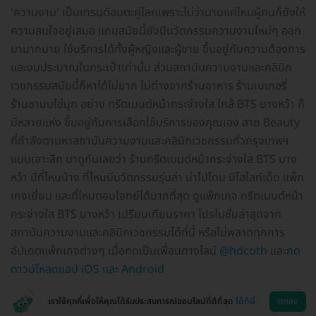
'ความงาม' เป็นเทรนด์อมตะคู่โลกเพราะไม่ว่านานแค่ไหนผู้คนก็ยังให้
ความสนใจอยู่เสมอ แถมสมัยนี้ยังมีนวัตกรรมความงามใหม่ๆ ออก
มามากมาย ใช้บริการได้ทั้งผู้หญิงและผู้ชาย ขึ้นอยู่กับความต้องการ
และงบประมาณในกระเป๋าเท่านั้น ส่วนสถาบันความงามและคลินิก
เวชกรรมสมัยนี้ก็หาได้ไม่ยาก ไม่ต่างจากร้านอาหาร ร้านเบเกอรี่
ร้านชานมไข่มุก อย่าง ทรีตเมนต์หน้ากระจ่างใส ใกล้ BTS บางหว้า ก็
มีหลายแห่ง ขึ้นอยู่กับการเลือกใช้บริการของคุณเอง สาย Beauty
ที่กำลังตามหาสถาบันความงามและคลินิกเวชกรรมทั่วกรุงเทพฯ
แบบเจาะลึก มาดูกันเลยว่า ร้านทรีตเมนต์หน้ากระจ่างใส BTS บาง
หว้า มีที่ไหนบ้าง ที่ไหนมีนวัตกรรมรุ่นล่า น่าไปโดน มีไฮไลท์เด็ด แพ็ก
เกจเยี่ยม และที่ไหนตอบโจทย์ได้มากที่สุด ดูแพ็กเกจ ทรีตเมนต์หน้า
กระจ่างใส BTS บางหว้า เปรียบเทียบราคา โปรโมชั่นล่าสุดจาก
สถาบันความงามและคลินิกเวชกรรมได้ที่นี่ หรือไม่พลาดทุกการ
อัปเดตแพ็กเกจต่างๆ เมื่อกดเป็นเพื่อนทางไลน์
@hdcoth
และ
กด
ดาวน์โหลดแอป iOS และ Android
เราใช้คุกกี้เพื่อให้คุณได้รับประสบการณ์ออนไลน์ที่ดีที่สุด
ได้ที่นี่
ตกลง