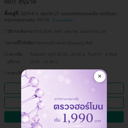
MRT สุขุมวิท
32/5-6 ถ. สุขุมวิท 21 แขวงคลองเตยเหนือ เขตวัฒนา
ตั้งอยู่ที่:
กรุงเทพมหานคร 10110
ดูแผนที่คลินิก
วิธีการเดินทาง:
BTS อโศก, MRT สุขุมวิท, รถเมล์สาย 136
สถานที่ใกล้เคียง:
Terminal21 Asok Shopping Mall
เวลาเปิด
วันจันทร์ - ศุกร์ 10.00 - 20.00 น. วันเสาร์ - อาทิตย์
บริการ:
10.00 - 18.00 น.
ราคาเริ่มต้นที่
1,000 บาท
×
ดูข้อมูลคลินิก
ดูแพ็กเกจอื่นของคลินิกนี้
ถามรายละเอียดและจองคิวผ่าน HD