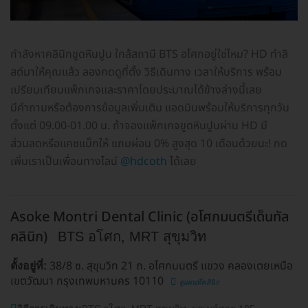
กำลังหาคลินิกขูดหินปูน ใกล้สถานี BTS อโศกอยู่ใช่ไหม? HD ทำลิ
สต์มาให้คุณแล้ว ลองกดดูที่ตั้ง วิธีเดินทาง เวลาให้บริการ พร้อม
เปรียบเทียบแพ็กเกจและราคาโดยประมาณได้ข้างล่างนี้เลย
มีคำถามหรือต้องการข้อมูลเพิ่มเติม แอดมินพร้อมให้บริการทุกวัน
ตั้งแต่ 09.00-01.00 น. ถ้าจองแพ็กเกจขูดหินปูนผ่าน HD มี
ส่วนลดหรือแคชแบ็กให้ แถมผ่อน 0% สูงสุด 10 เดือนด้วยนะ! กด
เพิ่มเราเป็นเพื่อนทางไลน์
@hdcoth
ได้เลย
Asoke Montri Dental Clinic (อโศกมนตรีเด็นทัล
คลินิก)
BTS อโศก, MRT สุขุมวิท
38/8 ซ. สุขุมวิท 21 ถ. อโศกมนตรี แขวง คลองเตยเหนือ
ตั้งอยู่ที่:
เขตวัฒนา กรุงเทพมหานคร 10110
ดูแผนที่คลินิก