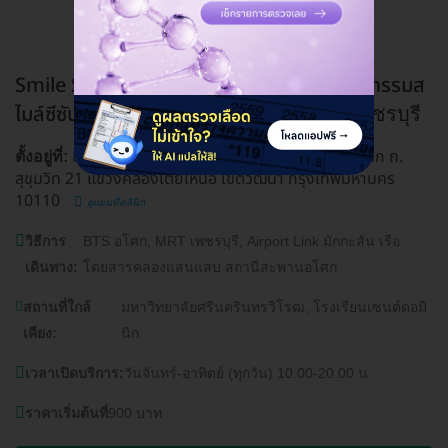
Smile Seasons Dental Clinic (คลินิกทันตกรรมส
ไมล์ซีซันส์) สาขาอโศก
BTS อโศก, MRT เพชรบุรี
ชั้น 1 อาคารอโศกทาวเวอร์ส เลขที่ 217/5 ซ. อโศก ถ.
ตั้งอยู่ที่:
สุขุมวิท 21 แขวงคลองเตยเหนือ เขตวัฒนา กรุงเทพมหานคร
10110
ดูแผนที่คลินิก
วิธีการ
BTS อโศก, MRT เพชรบุรี, Airport Link มักกะสัน เรือ
เดินทาง:
โดยสารคลองแสนแสบ สถานีสะพานอโศก
สถานที่ใกล้
มหาวิทยาลัยศรีนครินทรวิโรฒ, โรงเรียนเซนต์ดอมิ
เคียง:
นิก
เวลาเปิดบริการ:
วันจันทร์-อาทิตย์ (ทุกวัน) 10.00-20.00 น.
ราคาเริ่มต้นที่
900 บาท