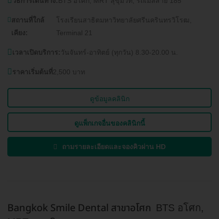
วิธีการเดินทาง:
BTS อโศก, MRT สุขุมวิท, รถเมล์สาย 185
สถานที่ใกล้
โรงเรียนสาธิตมหาวิทยาลัยศรีนครินทรวิโรฒ,
เคียง:
Terminal 21
เวลาเปิดบริการ:
วันจันทร์-อาทิตย์ (ทุกวัน) 8.30-20.00 น.
ราคาเริ่มต้นที่
2,500 บาท
ดูข้อมูลคลินิก
ดูแพ็กเกจอื่นของคลินิกนี้
ถามรายละเอียดและจองคิวผ่าน HD
Bangkok Smile Dental สาขาอโศก
BTS อโศก,