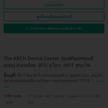
ดูข้อมูลคลินิก
ดูแพ็กเกจอื่นของคลินิกนี้
ถามรายละเอียดและจองคิวผ่าน HD
The ARCH Dental Center (ศูนย์ทันตกรรมดิ
อาร์ช) สาขาอโศก
BTS อโศก, MRT สุขุมวิท
ชั้น 2 ห้อง N-7 อาคารจัสมินซิตี้ ซ. สุขุมวิท 23 ถ. สุขุมวิท
ตั้งอยู่ที่:
แขวงคลองเตยเหนือ เขตวัฒนา กรุงเทพมหานคร 10110
ดูแผนที่
คลินิก
วิธีการเดิน
BTS อโศก, MRT สุขุมวิท, รถเมล์สาย 2, 501, 508,
ทาง:
511