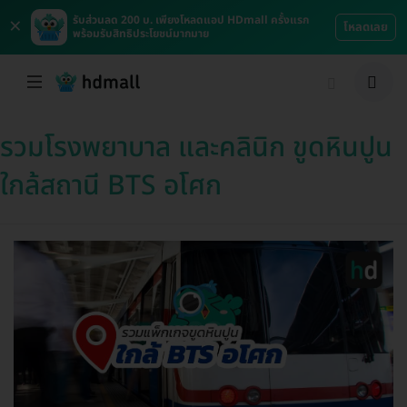
×
รับส่วนลด 200 บ. เพียงโหลดแอป HDmall ครั้งแรก
โหลดเลย
พร้อมรับสิทธิประโยชน์มากมาย
รวมโรงพยาบาล และคลินิก ขูดหินปูน
ใกล้สถานี BTS อโศก