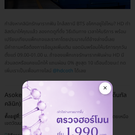
กำลังหาคลินิกรักษารากฟัน ใกล้สถานี BTS อโศกอยู่ใช่ไหม? HD ทำ
ลิสต์มาให้คุณแล้ว ลองกดดูที่ตั้ง วิธีเดินทาง เวลาให้บริการ พร้อม
เปรียบเทียบแพ็กเกจและราคาโดยประมาณได้ข้างล่างนี้เลย
มีคำถามหรือต้องการข้อมูลเพิ่มเติม แอดมินพร้อมให้บริการทุกวัน
ตั้งแต่ 09.00-01.00 น. ถ้าจองแพ็กเกจรักษารากฟันผ่าน HD มี
ส่วนลดหรือแคชแบ็กให้ แถมผ่อน 0% สูงสุด 10 เดือนด้วยนะ! กด
เพิ่มเราเป็นเพื่อนทางไลน์
@hdcoth
ได้เลย
×
Asoke Montri Dental Clinic (อโศกมนตรีเด็นทัล
คลินิก)
BTS อโศก, MRT สุขุมวิท
38/8 ซ. สุขุมวิท 21 ถ. อโศกมนตรี แขวง คลองเตยเหนือ
ตั้งอยู่ที่:
เขตวัฒนา กรุงเทพมหานคร 10110
ดูแผนที่คลินิก