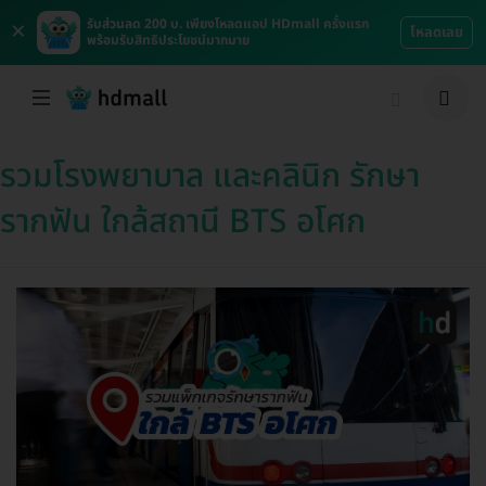
×
รับส่วนลด 200 บ. เพียงโหลดแอป HDmall ครั้งแรก
โหลดเลย
พร้อมรับสิทธิประโยชน์มากมาย
รวมโรงพยาบาล และคลินิก รักษา
รากฟัน ใกล้สถานี BTS อโศก