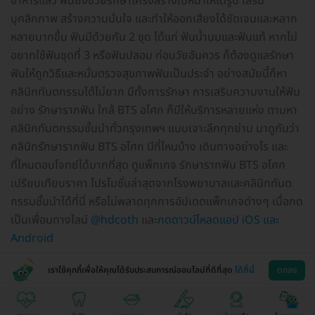
อาหารแล้ว ฟันยังช่วยรักษาโครงสร้างใบหน้าให้ได้รูป เสริม
บุคลิกภาพ สร้างความมั่นใจ และทำให้ออกเสียงได้ชัดเจนและหลาก
หลายมากขึ้น ฟันมีด้วยกัน 2 ชุด ได้แก่ ฟันน้ำนมและฟันแท้ หากไม่
อยากใช้ฟันชุดที่ 3 หรือฟันปลอม ก่อนวัยอันควร ก็ต้องดูแลรักษา
ฟันให้ถูกวิธีและหมั่นตรวจสุขภาพฟันเป็นประจำ อย่างสมัยนี้ก็หา
คลินิกทันตกรรมได้ไม่ยาก มีทั้งการรักษา การเสริมความงามให้ฟัน
อย่าง รักษารากฟัน ใกล้ BTS อโศก ก็มีให้บริการหลายแห่ง ตามหา
คลินิกทันตกรรมชั้นนำทั่วกรุงเทพฯ แบบเจาะลึกทุกย่าน มาดูกันว่า
คลินิกรักษารากฟัน BTS อโศก มีที่ไหนบ้าง เดินทางอย่างไร และ
ที่ไหนตอบโจทย์ได้มากที่สุด ดูแพ็กเกจ รักษารากฟัน BTS อโศก
เปรียบเทียบราคา โปรโมชั่นล่าสุดจากโรงพยาบาลและคลินิกทันต
กรรมชั้นนำได้ที่นี่ หรือไม่พลาดทุกการอัปเดตแพ็กเกจต่างๆ เมื่อกด
เป็นเพื่อนทางไลน์
@hdcoth
และ
กดดาวน์โหลดแอป iOS และ
Android
เราใช้คุกกี้เพื่อให้คุณได้รับประสบการณ์ออนไลน์ที่ดีที่สุด
ได้ที่นี่
ตกลง