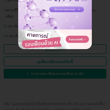
วิธีการเดินทาง:
BTS อโศก, MRT สุขุมวิท, รถเมล์สาย 185
สถานที่ใกล้
โรงเรียนสาธิตมหาวิทยาลัยศรีนครินทรวิโรฒ,
เคียง:
Terminal 21
เวลาเปิดบริการ:
วันจันทร์-อาทิตย์ (ทุกวัน) 8.30-20.00 น.
ราคาเริ่มต้นที่
35,000 บาท
ดูข้อมูลคลินิก
ดูแพ็กเกจอื่นของคลินิกนี้
ถามรายละเอียดและจองคิวผ่าน HD
'ฟัน' นอกจากจะมีหน้าที่หลักอย่างการกัด ตัด ฉีก แยก และบดเคี้ยว