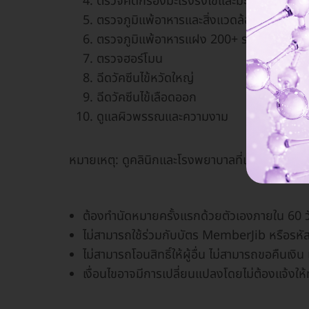
ตรวจคัดกรองมะเร็งรังไข่และมะเร็งปากมดลู
ตรวจภูมิแพ้อาหารและสิ่งแวดล้อม
ตรวจภูมิแพ้อาหารแฝง 200+ รายการ
ตรวจฮอร์โมน
ฉีดวัคซีนไข้หวัดใหญ่
ฉีดวัคซีนไข้เลือดออก
ดูแลผิวพรรณและความงาม
หมายเหตุ: ดูคลินิกและโรงพยาบาลที่เข้าร่วมในแ
ต้องทำนัดหมายครั้งแรกด้วยตัวเองภายใน 60 วัน
ไม่สามารถใช้ร่วมกับบัตร MemberJib หรือรหัสส
ไม่สามารถโอนสิทธิ์ให้ผู้อื่น ไม่สามารถขอคืนเง
เงื่อนไขอาจมีการเปลี่ยนแปลงโดยไม่ต้องแจ้งใ