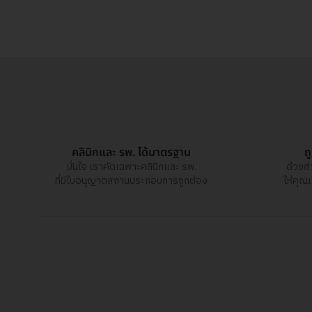
คลินิกและ รพ. ได้มาตรฐาน
ถ
มั่นใจ เราคัดเฉพาะคลินิกและ รพ.
ด้วยส
ที่มีใบอนุญาตสถานประกอบการถูกต้อง
ให้คุณ