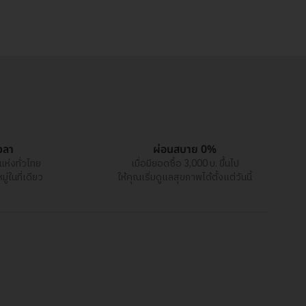
วลา
ผ่อนสบาย 0%
แห่งทั่วไทย
เมื่อมียอดซื้อ 3,000 บ. ขึ้นไป
่ในที่เดียว
ให้คุณเริ่มดูแลสุขภาพได้ตั้งแต่วันนี้