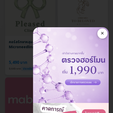
×
คอร์สรักษาหลุมสิวด้วย
โปรแกรมโบท็อกซ์ลดกราม
Microneedling 5 ครั้ง
และลิฟต์กรอบหน้า Aestox
100 ยูนิต ฟรี! เมโสแฟต 10
ซีซี (แพ็กเกจ HDmall+)
5,490 บาท
4,650 บาท
8,645 บาท
ประหยัด36%
6,500 บาท
ประหยัด28%