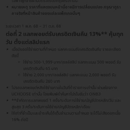
เฉพาะผู้ที่จ่ายผ่านบัตรเครดิตกรุงศรีเท่านั้น
หมายเหตุ ราคาที่แสดงบนหน้านี้อาจมีการเปลี่ยนแปลง กรุณาดูรา
คาจริงที่หน้าสินค้าของแต่ละแพ็กเกจนั้นๆ
ระยะเวลา 1 พ.ค. 68 – 31 ต.ค. 68
ต่อที่ 2 แลกพอยต์รับเครดิตเงินคืน 13%** คุ้มทุก
วัน ตั้งแต่สลิปแรก
เมื่อมียอดใช้จ่ายตามที่กำหนด แลกคะแนนรับเครดิตเงินคืน รายละเอียด
ดังนี้
ใช้จ่าย 500-1,999 บาท/เซลล์สลิป แลกคะแนน 500 พอยต์ รับ
เครดิตเงินคืน 65 บาท
ใช้จ่าย 2,000 บาท/เซลล์สลิป แลกคะแนน 2,000 พอยต์ รับ
เครดิตเงินคืน 260 บาท
โปรดแลกพอยต์หลังใช้จ่ายภายในวันที่ทำรายการเท่านั้น ผ่านช่องทาง
UCHOOSE เท่านั้น โดยพิมพ์คำค้นหาโปรโมชันว่า ONB3
**จำกัดการแลกพอยต์ 1 ครั้ง/ระดับการใช้จ่าย/บัญชีบัตรหลัก/วัน และ
สูงสุด 3 ครั้ง/ระดับการใช้จ่าย/บัญชีบัตรหลัก/เดือน
ใช้เท่าที่จำเป็นและชำระคืนได้เต็มจำนวนตามกำหนด จะได้ไม่เสียดอกเบี้ย
16% ต่อปี