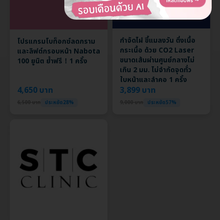
กำจัดไฝ ขี้แมลงวัน ติ่งเนื้อ
โปรแกรมโบท็อกซ์ลดกราม
กระเนื้อ ด้วย CO2 Laser
และลิฟต์กรอบหน้า Nabota
ขนาดเส้นผ่านศูนย์กลางไม่
100 ยูนิต ย้ำฟรี！1 ครั้ง
เกิน 2 มม. ไม่จำกัดจุดทั่ว
ใบหน้าและลำคอ 1 ครั้ง
4,650 บาท
3,899 บาท
6,500 บาท
ประหยัด28%
9,000 บาท
ประหยัด57%