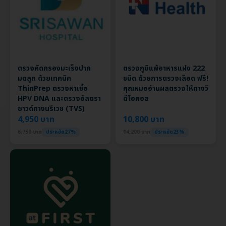
ตรวจคัดกรองมะเร็งปาก
ตรวจภูมิแพ้อาหารแฝง 222
มดลูก ด้วยเทคนิค
ชนิด ด้วยการตรวจเลือด ฟรี!
ThinPrep ตรวจหาเชื้อ
คุณหมออ่านผลตรวจให้ทางวิ
HPV DNA และตรวจอัลตรา
ดีโอคอล
ซาวด์ทางนรีเวช (TVS)
4,950 บาท
10,800 บาท
6,750 บาท
ประหยัด27%
14,200 บาท
ประหยัด23%