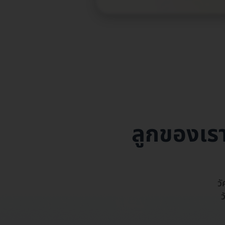
ลูกของเรา
วั
ว