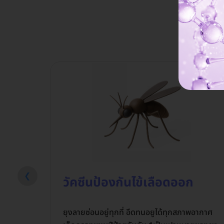
ช่
❮
วัคซีนป้องกันไข้เลือดออก
ยุงลายซ่อนอยู่ทุกที่ อึดทนอยูได้ทุกสภาพอากาศ