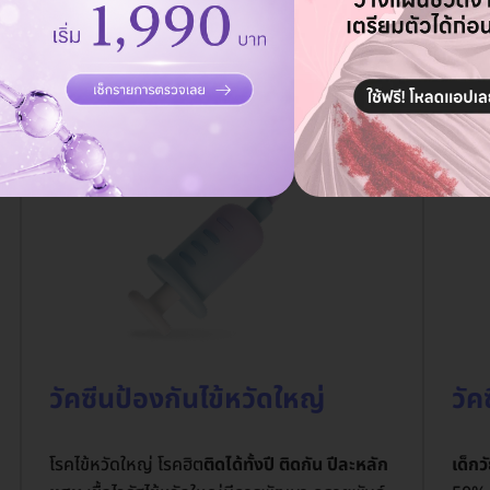
วยป้องกันโรคติดเชื้อที่พบบ่อยในเด็ก
ลดเสี่ยงภาวะแทรกซ
และเสริมภูมิคุ้มกันให้ลูกแข็งแรงมากขึ้น
วัคซีนป้องกันไข้หวัดใหญ่
วัค
โรคไข้หวัดใหญ่ โรคฮิต
ติดได้ทั้งปี ติดกัน ปีละหลัก
เด็กว