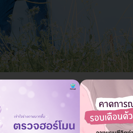
่วัคซีนพื้นฐาน อาจจะไม
คซีนเสริมที่พ่อแม่ไม่คว