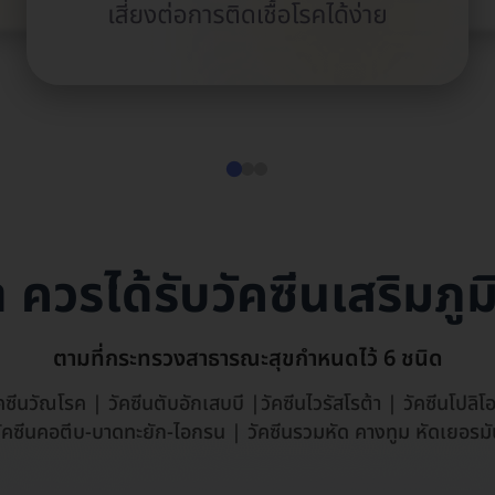
 ควรได้รับวัคซีนเสริมภูมิ
ตามที่กระทรวงสาธารณะสุขกำหนดไว้ 6 ชนิด
คซีนวัณโรค | วัคซีนตับอักเสบบี |วัคซีนไวรัสโรต้า | วัคซีนโปลิโ
ัคซีนคอตีบ-บาดทะยัก-ไอกรน | วัคซีนรวมหัด คางทูม หัดเยอรม