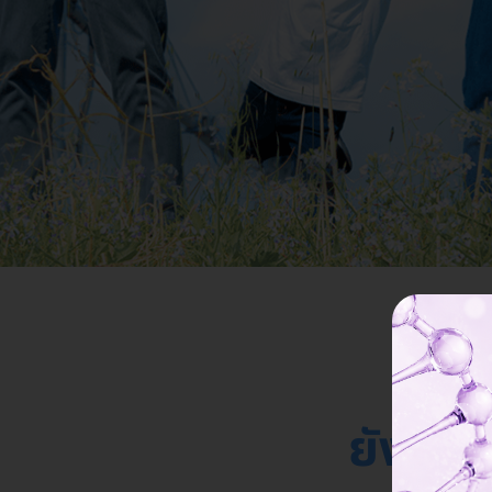
แค
ยังมีวั