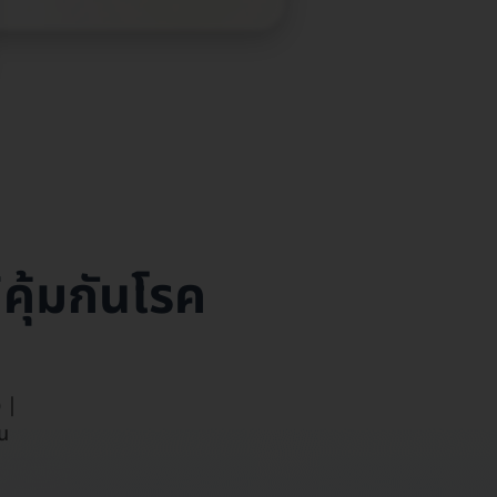
คุ้มกันโรค
อ |
ัน