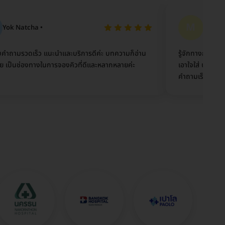
M
ha •
Mei •
็ว แนะนำและบริการดีค่ะ บทความก็อ่าน
รู้จักทางกูเกิ้ล เวลาเสิร์ชห
องทางในการจองคิวที่ดีและหลากหลายค่ะ
เอาใจใส่ ประทับใจ ตอนนี้ก็ป
คำถามเร็ว