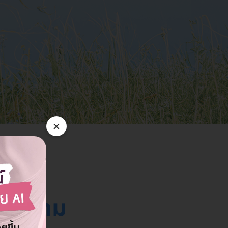
×
่พอ
รมองข้าม