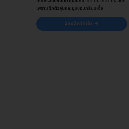
เด็กครองแชมป์ป่วยอันดับ 1
เป็นเปาหมายของยุง
เพราะเด็กตัวอุ่นและยุงชอบกลิ่นเหงื่อ
จองฉีดวัคซีน →