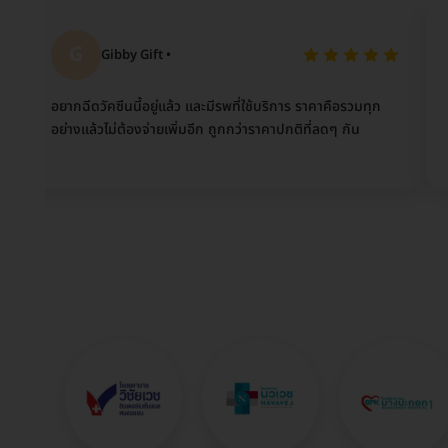
G
W
Gibby Gift •
W
ยากฉีดวัคซีนนี้อยู่แล้ว และมีรพที่ใช้บริการ ราคาคือรวมทุก
HDmall มี
ย่างแล้วไม่ต้องจ่ายเพิ่มอีก ถูกกว่าราคาปกติที่ลดๆ กัน
วัคซีน HP
อีกเรื่อยๆ