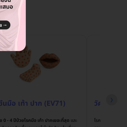
้อน
❯
ซีนมือ เท้า ปาก (EV71)
วัคซีนป้อง
ัย 0 - 4 ปีป่วยโรคมือ เท้า ปากเยอะที่สุด
และ
โรคติดเชื้อไวรัส R