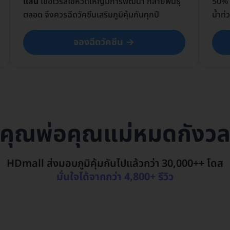
แสน
เชื้อไวรัสไข้หวัดใหญ่มีการพัฒนา กลายพันธุ์
50% เ
ตลอด จึงควรฉีดวัคซีนเสริมภูมิคุ้มกันทุกปี
น้ำท่
จองฉีดวัคซีน →
คุณพ่อคุณแม่หมดกังว
HDmall ส่งมอบภูมิคุ้มกันไปแล้วกว่า 30,000++ โดส
มั่นใจได้จากกว่า 4,800+ รีวิว