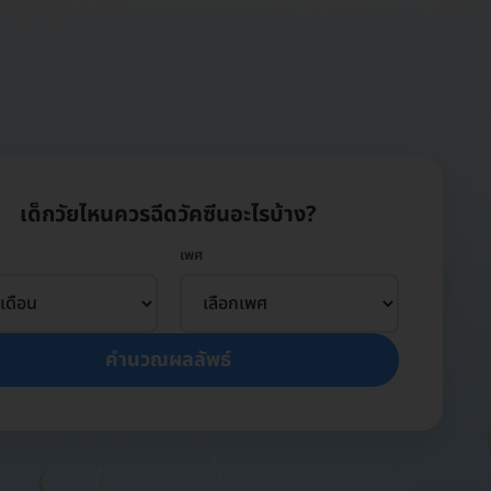
เด็กวัยไหนควรฉีดวัคซีนอะไรบ้าง?
เพศ
คำนวณผลลัพธ์