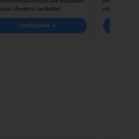
กิดจากติดเชื้อเอนเทอโรไวรัส ติดแล้วเสี่ยง
ทางจมูก ปาก หรือ
วมปอด เสี่ยงพิการ และเสียชีวิต!
แต่คุณแม่ตั้งครรภ
จองฉีดวัคซีน →
จอ
ล