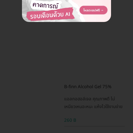
B-finn Alcohol Gel 75%
แอลกอฮอล์เจล คุณภาพดี ไม่
เหนียวเหนอะหนะ แห้งไวใช้งานง่าย
260 B