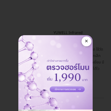
YUWELL Infrared
Thermometerรุ่น YT-2
×
เครื่องวัดอุณหภูมิ อินฟราเรด ใช้วัด
อุณหภูมิร่างกายได้ตั้งแต่เด็กเล็ก
จนถึง ผู้ใหญ่ ประสิทธิภาพดีเยี่ยม มี
ความแม่นยำสูง ประมวลผลได้ไว
ภายใน 1 วินาที
*** รับประกัน 1 ปีเต็ม ***
2890 B