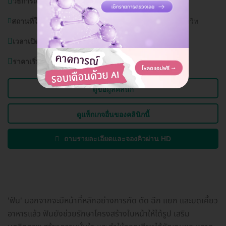
วิธีการเดินทาง:
BTS พระโขนง
สถานที่ใกล้เคียง:
โรงพยาบาลกล้วยน้ำไท, โรงพยาบาลสุขุมวิท
เวลาเปิดบริการ:
วันจันทร์-อาทิตย์ 10.00-20.00 น.
ราคาเริ่มต้นที่
3,000 บาท
ดูข้อมูลคลินิก
ดูแพ็กเกจอื่นของคลินิกนี้
ถามรายละเอียดและจองคิวผ่าน HD
'ฟัน' นอกจากจะมีหน้าที่หลักอย่างการกัด ตัด ฉีก แยก และบดเคี้ยว
อาหารแล้ว ฟันยังช่วยรักษาโครงสร้างใบหน้าให้ได้รูป เสริม