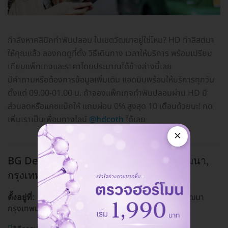
กำลังหาคลินิกทำฟันปลอม ในเขตวัฒนาอยู่ใช่ไหม? HD ทำลิสต์มา
ให้คุณแล้ว ลองกดดูที่ตั้ง วิธีเดินทาง เวลาให้บริการ พร้อมเปรียบ
เทียบแพ็กเกจและราคาโดยประมาณได้ข้างล่างนี้เลย
มีคำถามหรือต้องการข้อมูลเพิ่มเติม แอดมินพร้อมให้บริการทุกวัน
ตั้งแต่ 09.00-01.00 น. ถ้าจองแพ็กเกจทำฟันปลอมผ่าน HD มี
ส่วนลดหรือแคชแบ็กให้ แถมผ่อน 0% สูงสุด 10 เดือนด้วยนะ! กด
เพิ่มเราเป็นเพื่อนทางไลน์
@hdcoth
ได้เลย
×
BG Dental Clinic (คลินิกทันตกรรมบีจี)
วัฒนา,
กรุงเทพ
1511/1-4 ถ. สุขุมวิท แขวงพระโขนงเหนือ เขตวัฒนา
ตั้งอยู่ที่:
กรุงเทพมหานคร 10110
ดูแผนที่คลินิก