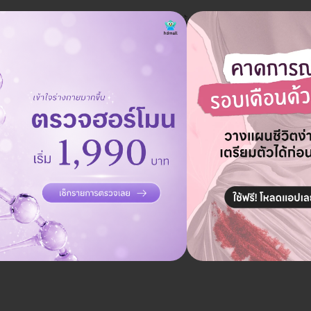
ห้คุณแล้ว ลองกดดูที่ตั้ง วิธีเดินทาง เวลาให้บริการ พร้อมเปรียบเทีย
ัน ตั้งแต่ 09.00-01.00 น. ถ้าจองแพ็กเกจฟอกฟันขาวผ่าน HD มีส่วนลดห
ระชาอุทิศ
ทุ่งครุ, กรุงเทพ
กรุงเทพมหานคร 10140
ดูแผนที่คลินิก
ยาลัยเทคโนโลยีพระจอมเกล้าธนบุรี