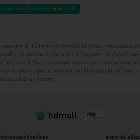
ถามรายละเอียดและจองคิวผ่าน HD
้ยวอาหารแล้ว ฟันยังช่วยรักษาโครงสร้างใบหน้าให้ได้รูป เสริมบุคลิกภ
้ฟันชุดที่ 3 หรือฟันปลอม ก่อนวัยอันควร ก็ต้องดูแลรักษาฟันให้ถูกวิธีแ
าว เขตทุ่งครุ ก็มีให้บริการหลายแห่ง ตามหาคลินิกทันตกรรมชั้นนำทั่วก
แพ็กเกจ ฟอกฟันขาว ทุ่งครุ เปรียบเทียบราคา โปรโมชั่นล่าสุดจากโรงพยาบ
โหลดแอป iOS และ Android
ูกกว่าจองตรงด้วยตัวเอง
สะดวก ประหยัดเ