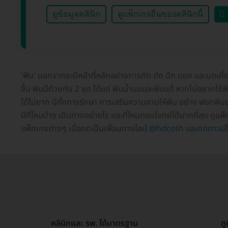
ดูข้อมูลคลินิก
ดูแพ็กเกจอื่นของคลินิกนี้
'ฟัน' นอกจากจะมีหน้าที่หลักอย่างการกัด ตัด ฉีก แยก และบดเคี
ขึ้น ฟันมีด้วยกัน 2 ชุด ได้แก่ ฟันน้ำนมและฟันแท้ หากไม่อยากใช
ได้ไม่ยาก มีทั้งการรักษา การเสริมความงามให้ฟัน อย่าง ฟอกฟันข
มีที่ไหนบ้าง เดินทางอย่างไร และที่ไหนตอบโจทย์ได้มากที่สุด ดู
แพ็กเกจต่างๆ เมื่อกดเป็นเพื่อนทางไลน์
@hdcoth
และ
กดดาวน์
คลินิกและ รพ. ได้มาตรฐาน
ถ