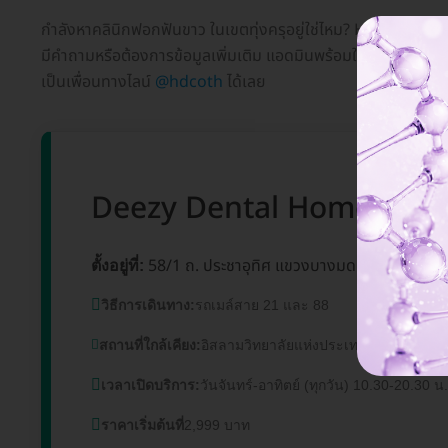
กำลังหาคลินิกฟอกฟันขาว ในเขตทุ่งครุอยู่ใช่ไหม? HD ทำลิสต์มาใ
มีคำถามหรือต้องการข้อมูลเพิ่มเติม แอดมินพร้อมให้บริการทุกว
เป็นเพื่อนทางไลน์
@hdcoth
ได้เลย
Deezy Dental Home สาขาป
58/1 ถ. ประชาอุทิศ แขวงบางมด เขตทุ่งครุ 
ตั้งอยู่ที่:
วิธีการเดินทาง:
รถเมล์สาย 21 และ 88
สถานที่ใกล้เคียง:
อิสลามวิทยาลัยแห่งประเทศไทย, มหาวิท
เวลาเปิดบริการ:
วันจันทร์-อาทิตย์ (ทุกวัน) 10.30-20.30 น.
ราคาเริ่มต้นที่
2,999 บาท