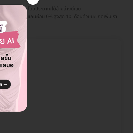
บแพ็กเกจและราคาโดยประมาณได้ข้างล่างนี้เลย
รือแคชแบ็กให้ แถมผ่อน 0% สูงสุด 10 เดือนด้วยนะ! กดเพิ่มเรา