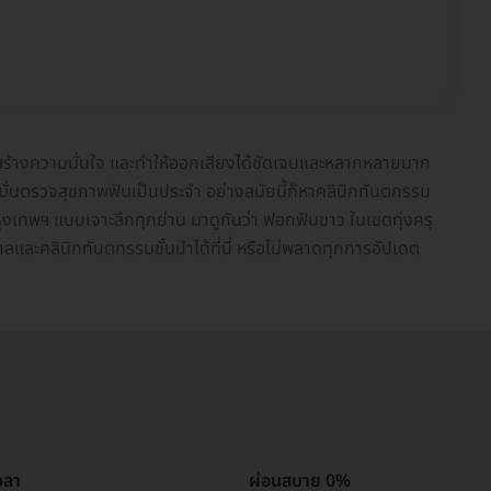
าพ สร้างความมั่นใจ และทำให้ออกเสียงได้ชัดเจนและหลากหลายมาก
ละหมั่นตรวจสุขภาพฟันเป็นประจำ อย่างสมัยนี้ก็หาคลินิกทันตกรรม
รุงเทพฯ แบบเจาะลึกทุกย่าน มาดูกันว่า ฟอกฟันขาว ในเขตทุ่งครุ
าลและคลินิกทันตกรรมชั้นนำได้ที่นี่ หรือไม่พลาดทุกการอัปเดต
วลา
ผ่อนสบาย 0%