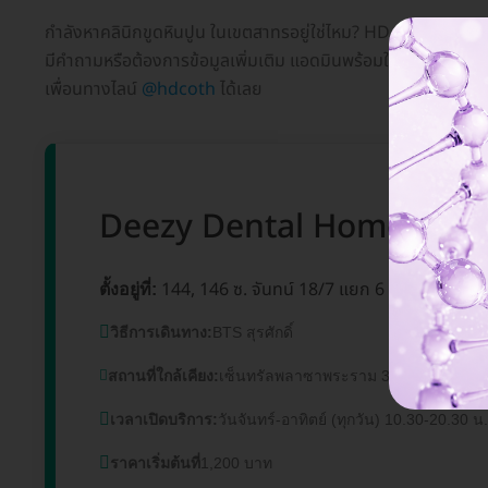
กำลังหาคลินิกขูดหินปูน ในเขตสาทรอยู่ใช่ไหม? HD ทำลิสต์มาให้ค
มีคำถามหรือต้องการข้อมูลเพิ่มเติม แอดมินพร้อมให้บริการทุกวั
เพื่อนทางไลน์
@hdcoth
ได้เลย
Deezy Dental Home สาขาเซ
144, 146 ซ. จันทน์ 18/7 แยก 6 แขวงทุ่งวั
ตั้งอยู่ที่:
วิธีการเดินทาง:
BTS สุรศักดิ์
สถานที่ใกล้เคียง:
เซ็นทรัลพลาซาพระราม 3, มหาวิทยาลัย
เวลาเปิดบริการ:
วันจันทร์-อาทิตย์ (ทุกวัน) 10.30-20.30 น.
ราคาเริ่มต้นที่
1,200 บาท