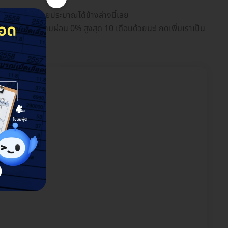
็กเกจและราคาโดยประมาณได้ข้างล่างนี้เลย
อแคชแบ็กให้ แถมผ่อน 0% สูงสุด 10 เดือนด้วยนะ! กดเพิ่มเราเป็น