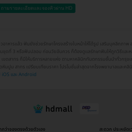
ถามรายละเอียดและจองคิวผ่าน HD
้ยวอาหารแล้ว ฟันยังช่วยรักษาโครงสร้างใบหน้าให้ได้รูป เสริมบุคลิกภ
้ฟันชุดที่ 3 หรือฟันปลอม ก่อนวัยอันควร ก็ต้องดูแลรักษาฟันให้ถูกวิธีแ
ูน เขตสาทร ก็มีให้บริการหลายแห่ง ตามหาคลินิกทันตกรรมชั้นนำทั่วกรุงเ
 ขูดหินปูน สาทร เปรียบเทียบราคา โปรโมชั่นล่าสุดจากโรงพยาบาลและคลินิ
 iOS และ Android
ูกกว่าจองตรงด้วยตัวเอง
สะดวก ประหยัดเ