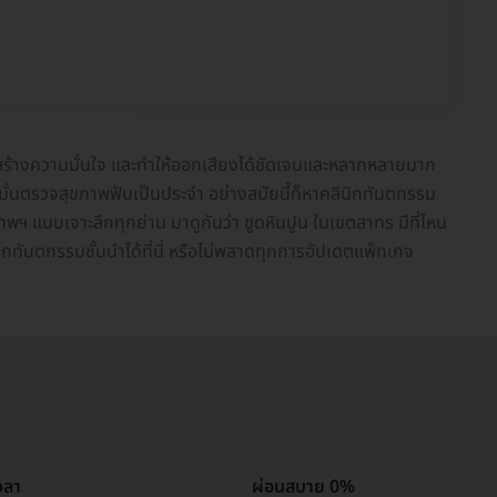
าพ สร้างความมั่นใจ และทำให้ออกเสียงได้ชัดเจนและหลากหลายมาก
ละหมั่นตรวจสุขภาพฟันเป็นประจำ อย่างสมัยนี้ก็หาคลินิกทันตกรรม
ทพฯ แบบเจาะลึกทุกย่าน มาดูกันว่า ขูดหินปูน ในเขตสาทร มีที่ไหน
กทันตกรรมชั้นนำได้ที่นี่ หรือไม่พลาดทุกการอัปเดตแพ็กเกจ
วลา
ผ่อนสบาย 0%