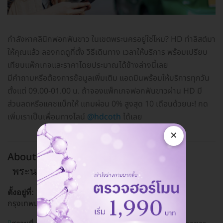
กำลังหาคลินิกฟอกฟันขาว ในเขตพระนครอยู่ใช่ไหม? HD ทำลิสต์มา
ให้คุณแล้ว ลองกดดูที่ตั้ง วิธีเดินทาง เวลาให้บริการ พร้อมเปรียบ
เทียบแพ็กเกจและราคาโดยประมาณได้ข้างล่างนี้เลย
มีคำถามหรือต้องการข้อมูลเพิ่มเติม แอดมินพร้อมให้บริการทุกวัน
ตั้งแต่ 09.00-01.00 น. ถ้าจองแพ็กเกจฟอกฟันขาวผ่าน HD มี
ส่วนลดหรือแคชแบ็กให้ แถมผ่อน 0% สูงสุด 10 เดือนด้วยนะ! กด
เพิ่มเราเป็นเพื่อนทางไลน์
@hdcoth
ได้เลย
×
About Tooth Dental Clinic สาขาข้าวสาร
พระนคร, กรุงเทพ
139 ถ. จักรพงษ์ แขวงชนะสงคราม เขตพระนคร
ตั้งอยู่ที่:
กรุงเทพมหานคร 10200
ดูแผนที่คลินิก