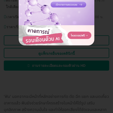
สถานที่
วัดบวรนิเวศวิหารราชวรวิหาร, วัดชนะสงครามราชวร
ใกล้เคียง:
หมาวิหาร, กรมโรงงานอุตสาหกรรม
เวลาเปิดบริการ:
วันจันทร์-เสาร์ (หยุดวันอาทิตย์) 10.00-20.00 น.
ราคาเริ่มต้นที่
12,000 บาท
ดูข้อมูลคลินิก
ดูแพ็กเกจอื่นของคลินิกนี้
ถามรายละเอียดและจองคิวผ่าน HD
'ฟัน' นอกจากจะมีหน้าที่หลักอย่างการกัด ตัด ฉีก แยก และบดเคี้ยว
อาหารแล้ว ฟันยังช่วยรักษาโครงสร้างใบหน้าให้ได้รูป เสริม
บุคลิกภาพ สร้างความมั่นใจ และทำให้ออกเสียงได้ชัดเจนและหลาก