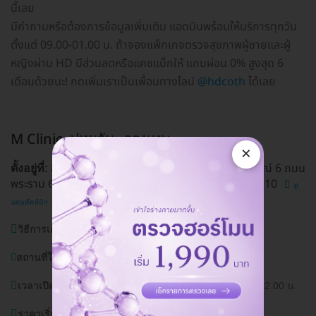
นี้เลย
มีคำถามหรือต้องการข้อมูลเพิ่มเติม แอดมินพร้อมให้บริการทุกวัน
ตั้งแต่ 09.00-01.00 น. ถ้าจองแพ็กเกจตรวจสุขภาพผู้ชายและผู้
หญิงผ่าน HD มีส่วนลดหรือแคชแบ็กให้ แถมผ่อน 0% สูงสุด 6
เดือนด้วยนะ! กดเพิ่มเราเป็นเพื่อนทางไลน์
@hdcoth
ได้เลย
M Clinic
ปทุมวัน, กรุงเทพ
×
849/44 โครงการ Stadium One ซ. จุฬาลงกรณ์ 6 ถนน
ตั้งอยู่ที่:
พระราม 6 แขวงวังใหม่ เขตปทุมวัน กรุงเทพมหานคร 10110
ดู
แผนที่คลินิก
วิธีการเดินทาง:
ใช้ BTS สนามกีฬาแห่งชาติ
สถานที่ใกล้เคียง:
โครงการ Stadium One
เวลาเปิดบริการ:
วันอังคาร-อาทิตย์ (หยุดวันจันทร์) 12.00-22.00 น.
ราคาเริ่มต้นที่
4,999 บาท