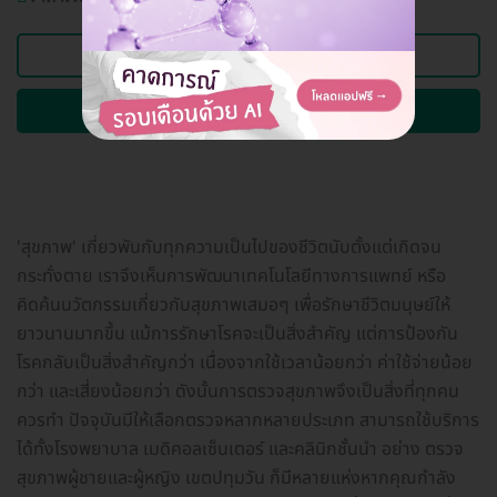
ดูแพ็กเกจอื่นของคลินิกนี้
ถามรายละเอียดและจองคิวผ่าน HD
'สุขภาพ' เกี่ยวพันกับทุกความเป็นไปของชีวิตนับตั้งแต่เกิดจน
กระทั่งตาย เราจึงเห็นการพัฒนาเทคโนโลยีทางการแพทย์ หรือ
คิดค้นนวัตกรรมเกี่ยวกับสุขภาพเสมอๆ เพื่อรักษาชีวิตมนุษย์ให้
ยาวนานมากขึ้น แม้การรักษาโรคจะเป็นสิ่งสำคัญ แต่การป้องกัน
โรคกลับเป็นสิ่งสำคัญกว่า เนื่องจากใช้เวลาน้อยกว่า ค่าใช้จ่ายน้อย
กว่า และเสี่ยงน้อยกว่า ดังนั้นการตรวจสุขภาพจึงเป็นสิ่งที่ทุกคน
ควรทำ ปัจจุบันมีให้เลือกตรวจหลากหลายประเภท สามารถใช้บริการ
ได้ทั้งโรงพยาบาล เมดิคอลเซ็นเตอร์ และคลินิกชั้นนำ อย่าง ตรวจ
สุขภาพผู้ชายและผู้หญิง เขตปทุมวัน ก็มีหลายแห่งหากคุณกำลัง