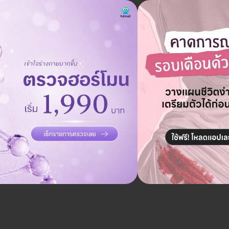
ถามรายละเอียดและจองคิวผ่าน HD
าเซ็นทรัลเวิลด์
ปทุมวัน, กรุงเทพ
มวัน เขตปทุมวัน กรุงเทพมหานคร 10330
ดูแผนที่คลินิก