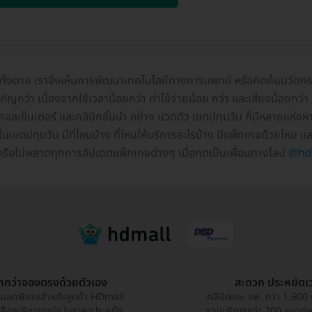
ระทั่งตาย เราจึงเห็นการพัฒนาเทคโนโลยีทางการแพทย์ หรือคิดค้นนวัตกร
ญกว่า เนื่องจากใช้เวลาน้อยกว่า ค่าใช้จ่ายน้อย กว่า และเสี่ยงน้อยกว่า 
ลเซ็นเตอร์ และคลินิกชั้นนำ อย่าง นวดตัว เขตปทุมวัน ก็มีหลายแห่ง
ว ในเขตปทุมวัน มีที่ไหนบ้าง ที่ไหนให้บริการอะไรบ้าง มีแพ็กเกจด้วยไหม 
่ หรือไม่พลาดทุกการอัปเดตแพ็กเกจต่างๆ เมื่อกดเป็นเพื่อนทางไลน์
@hd
ูกกว่าจองตรงด้วยตัวเอง
สะดวก ประหยัดเ
วนลดพิเศษสำหรับลูกค้า HDmall
คลินิกและ รพ. กว่า 1,600 
เลือกบริการถูกใจ ในราคาประหยัด
รวมบริการกว่า 200 หมวดหมู