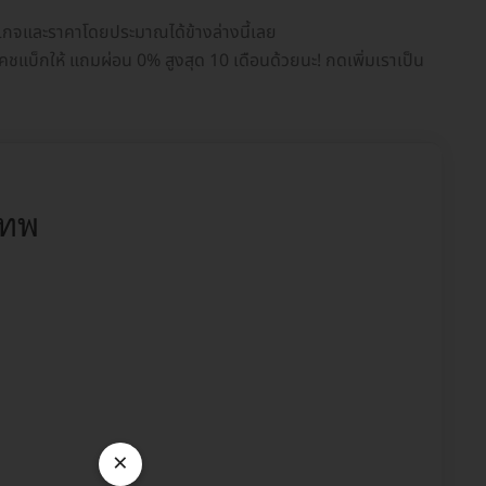
็กเกจและราคาโดยประมาณได้ข้างล่างนี้เลย
คชแบ็กให้ แถมผ่อน 0% สูงสุด 10 เดือนด้วยนะ! กดเพิ่มเราเป็น
เทพ
×