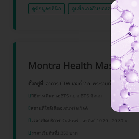
ดูข้อมูลคลินิก
ดูแพ็กเกจอื่นของคลินิกนี้
Montra Health Massage สาข
อาคาร CTW เลขที่ 2 ถ. พระรามที่ 1 แขวงปทุ
ตั้งอยู่ที่:
วิธีการเดินทาง:
BTS สยามBTS ชิดลม
สถานที่ใกล้เคียง:
เซ็นทรัลเวิลด์
เวลาเปิดบริการ:
วันจันทร์ - อาทิตย์ 10.30 - 20.30 น.
ราคาเริ่มต้นที่
1,350 บาท