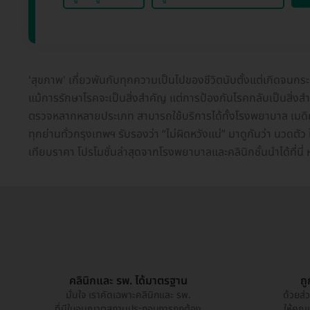
'สุขภาพ' เกี่ยวพันกับทุกความเป็นไปของชีวิตนับตั้งแต่เกิดจนก
แม้การรักษาโรคจะเป็นสิ่งสำคัญ แต่การป้องกันโรคกลับเป็นสิ่งสำคั
ตรวจหลากหลายประเภท สามารถใช้บริการได้ทั้งโรงพยาบาล เมดิคอ
ทุกย่านทั่วกรุงเทพฯ รับรองว่า “ไม่ผิดหวังแน่” มาดูกันว่า นวดตั
เทียบราคา โปรโมชั่นล่าสุดจากโรงพยาบาลและคลินิกชั้นนำได้ที่นี
คลินิกและ รพ. ได้มาตรฐาน
ถ
มั่นใจ เราคัดเฉพาะคลินิกและ รพ.
ด้วยส่
ที่มีใบอนุญาตสถานประกอบการถูกต้อง
ให้คุณ