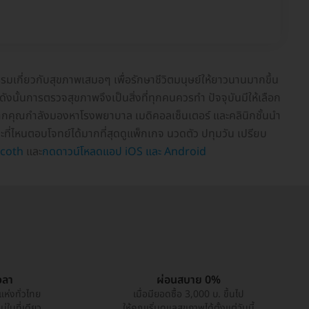
รมเกี่ยวกับสุขภาพเสมอๆ เพื่อรักษาชีวิตมนุษย์ให้ยาวนานมากขึ้น
ดังนั้นการตรวจสุขภาพจึงเป็นสิ่งที่ทุกคนควรทำ ปัจจุบันมีให้เลือก
หากคุณกำลังมองหาโรงพยาบาล เมดิคอลเซ็นเตอร์ และคลินิกชั้นนำ
และที่ไหนตอบโจทย์ได้มากที่สุดดูแพ็กเกจ นวดตัว ปทุมวัน เปรียบ
coth
และ
กดดาวน์โหลดแอป iOS และ Android
วลา
ผ่อนสบาย 0%
แห่งทั่วไทย
เมื่อมียอดซื้อ 3,000 บ. ขึ้นไป
่ในที่เดียว
ให้คุณเริ่มดูแลสุขภาพได้ตั้งแต่วันนี้