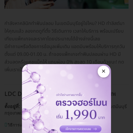
กำลังหาคลินิกทำฟันปลอม ในเขตมีนบุรีอยู่ใช่ไหม? HD ทำลิสต์มา
ให้คุณแล้ว ลองกดดูที่ตั้ง วิธีเดินทาง เวลาให้บริการ พร้อมเปรียบ
เทียบแพ็กเกจและราคาโดยประมาณได้ข้างล่างนี้เลย
มีคำถามหรือต้องการข้อมูลเพิ่มเติม แอดมินพร้อมให้บริการทุกวัน
ตั้งแต่ 09.00-01.00 น. ถ้าจองแพ็กเกจทำฟันปลอมผ่าน HD มี
ส่วนลดหรือแคชแบ็กให้ แถมผ่อน 0% สูงสุด 10 เดือนด้วยนะ! กด
×
เพิ่มเราเป็นเพื่อนทางไลน์
@hdcoth
ได้เลย
LDC Dental สาขารามคำแหง
มีนบุรี, กรุงเทพ
20/2 ถ. รามคำแหง (สุขาภิบาล 3) แขวงมีนบุรี เขตมีนบุรี
ตั้งอยู่ที่:
กรุงเทพมหานคร 10240
ดูแผนที่คลินิก
วิธีการเดินทาง:
รถเมล์สาย 8,514,519