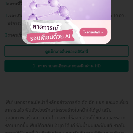
สถานที่ใกล้เคียง:
โรงพยาบาลเกษมราษฎร์ รามคำแหง
เวลาเปิด
วันจันทร์ - เสาร์ 10.00 - 19.00 น. วันอาทิตย์ 10.00 -
บริการ:
18.00 น.
ราคาเริ่มต้นที่
4,000 บาท
ดูแพ็กเกจอื่นของคลินิกนี้
ถามรายละเอียดและจองคิวผ่าน HD
'ฟัน' นอกจากจะมีหน้าที่หลักอย่างการกัด ตัด ฉีก แยก และบดเคี้ยว
อาหารแล้ว ฟันยังช่วยรักษาโครงสร้างใบหน้าให้ได้รูป เสริม
บุคลิกภาพ สร้างความมั่นใจ และทำให้ออกเสียงได้ชัดเจนและหลาก
หลายมากขึ้น ฟันมีด้วยกัน 2 ชุด ได้แก่ ฟันน้ำนมและฟันแท้ หากไม่