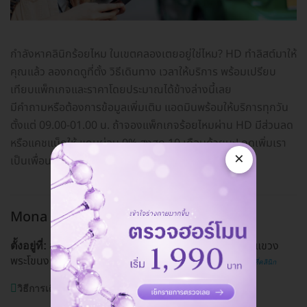
กำลังหาคลินิกร้อยไหม ในเขตคลองเตยอยู่ใช่ไหม? HD ทำลิสต์มาให้
คุณแล้ว ลองกดดูที่ตั้ง วิธีเดินทาง เวลาให้บริการ พร้อมเปรียบ
เทียบแพ็กเกจและราคาโดยประมาณได้ข้างล่างนี้เลย
มีคำถามหรือต้องการข้อมูลเพิ่มเติม แอดมินพร้อมให้บริการทุกวัน
ตั้งแต่ 09.00-01.00 น. ถ้าจองแพ็กเกจร้อยไหมผ่าน HD มีส่วนลด
หรือแคชแบ็กให้ แถมผ่อน 0% สูงสุด 10 เดือนด้วยนะ! กดเพิ่มเรา
×
เป็นเพื่อนทางไลน์
@hdcoth
ได้เลย
Mona Clinic
คลองเตย, กรุงเทพ
อาคารแฟร์ทาวเวอร์ เลขที่ 370/7 ซ. สุขุมวิท 50 แขวง
ตั้งอยู่ที่:
พระโขนง เขตคลองเตย กรุงเทพมหานคร 10260
ดูแผนที่คลินิก
วิธีการเดินทาง:
BTS อ่อนนุช