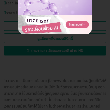
เวลาเปิดบริการ:
วันจันทร์-อาทิตย์ (ทุกวัน) 12.00-20.00 น.
ราคาเริ่มต้นที่
2,999 บาท
ดูข้อมูลคลินิก
ดูแพ็กเกจอื่นของคลินิกนี้
ถามรายละเอียดและจองคิวผ่าน HD
'ความงาม' เป็นเทรนด์อมตะคู่โลกเพราะไม่ว่านานแค่ไหนผู้คนก็ยังให้
ความสนใจอยู่เสมอ แถมสมัยนี้ยังมีนวัตกรรมความงามใหม่ๆ ออก
มามากมาย ใช้บริการได้ทั้งผู้หญิงและผู้ชาย ขึ้นอยู่กับความต้องการ
และงบประมาณในกระเป๋าเท่านั้น ส่วนสถาบันความงามและคลินิก
เวชกรรมสมัยนี้ก็หาได้ไม่ยาก ไม่ต่างจากร้านอาหาร ร้านเบเกอรี่