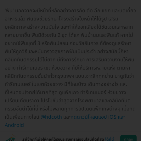
'ฟัน' นอกจากจะมีหน้าที่หลักอย่างการกัด ตัด ฉีก แยก และบดเคี้ยว
อาหารแล้ว ฟันยังช่วยรักษาโครงสร้างใบหน้าให้ได้รูป เสริม
บุคลิกภาพ สร้างความมั่นใจ และทำให้ออกเสียงได้ชัดเจนและหลาก
หลายมากขึ้น ฟันมีด้วยกัน 2 ชุด ได้แก่ ฟันน้ำนมและฟันแท้ หากไม่
อยากใช้ฟันชุดที่ 3 หรือฟันปลอม ก่อนวัยอันควร ก็ต้องดูแลรักษา
ฟันให้ถูกวิธีและหมั่นตรวจสุขภาพฟันเป็นประจำ อย่างสมัยนี้ก็หา
คลินิกทันตกรรมได้ไม่ยาก มีทั้งการรักษา การเสริมความงามให้ฟัน
อย่าง ทำรีเทนเนอร์ เขตห้วยขวาง ก็มีให้บริการหลายแห่ง ตามหา
คลินิกทันตกรรมชั้นนำทั่วกรุงเทพฯ แบบเจาะลึกทุกย่าน มาดูกันว่า
ทำรีเทนเนอร์ ในเขตห้วยขวาง มีที่ไหนบ้าง เดินทางอย่างไร และ
ที่ไหนตอบโจทย์ได้มากที่สุด ดูแพ็กเกจ ทำรีเทนเนอร์ ห้วยขวาง
เปรียบเทียบราคา โปรโมชั่นล่าสุดจากโรงพยาบาลและคลินิกทันต
กรรมชั้นนำได้ที่นี่ หรือไม่พลาดทุกการอัปเดตแพ็กเกจต่างๆ เมื่อกด
เป็นเพื่อนทางไลน์
@hdcoth
และ
กดดาวน์โหลดแอป iOS และ
Android
เราใช้คุกกี้เพื่อให้คุณได้รับประสบการณ์ออนไลน์ที่ดีที่สุด
ได้ที่นี่
ตกลง