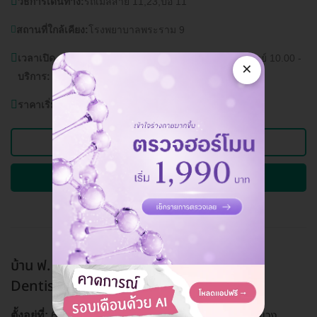
วิธีการเดินทาง:
รถเมล์สาย 11,23,ปอ 11
สถานที่ใกล้เคียง:
โรงพยาบาลพระราม 9
เวลาเปิด
วันจันทร์ - เสาร์ 10.00 - 19.00 น. วันอาทิตย์ 10.00 -
×
บริการ:
18.00 น.
ราคาเริ่มต้นที่
3,000 บาท
ดูแพ็กเกจอื่นของคลินิกนี้
ถามรายละเอียดและจองคิวผ่าน HD
บ้าน ฟ. ฟัน คลินิกทันตกรรม (Baanforfun
Dentistry)
ห้วยขวาง, กรุงเทพ
6 ซ. รัชดานิเวศน์ ถ. ประชาราษฏร์บำเพ็ญ 24 แขวง
ตั้งอยู่ที่: