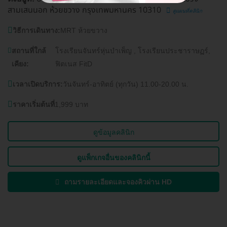
สามเสนนอก ห้วยขวาง กรุงเทพมหานคร 10310
ดูแผนที่คลินิก
วิธีการเดินทาง:
MRT ห้วยขวาง
สถานที่ใกล้
โรงเรียนจันทร์หุ่นบำเพ็ญ , โรงเรียนประชาราษฏร์,
เคียง:
ฟิตเนส FitD
เวลาเปิดบริการ:
วันจันทร์-อาทิตย์ (ทุกวัน) 11.00-20.00 น.
ราคาเริ่มต้นที่
1,999 บาท
ดูข้อมูลคลินิก
ดูแพ็กเกจอื่นของคลินิกนี้
ถามรายละเอียดและจองคิวผ่าน HD