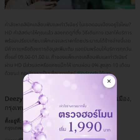
กำลังหาคลินิกเคลือบฟันและทำวีเนียร์ ในเขตดอนเมืองอยู่ใช่ไหม?
HD ทำลิสต์มาให้คุณแล้ว ลองกดดูที่ตั้ง วิธีเดินทาง เวลาให้บริการ
พร้อมเปรียบเทียบแพ็กเกจและราคาโดยประมาณได้ข้างล่างนี้เลย
มีคำถามหรือต้องการข้อมูลเพิ่มเติม แอดมินพร้อมให้บริการทุกวัน
ตั้งแต่ 09.00-01.00 น. ถ้าจองแพ็กเกจเคลือบฟันและทำวีเนียร์
ผ่าน HD มีส่วนลดหรือแคชแบ็กให้ แถมผ่อน 0% สูงสุด 10 เดือน
ด้วยนะ! กดเพิ่มเราเป็นเพื่อนทางไลน์
@hdcoth
ได้เลย
×
Deezy Dental Home สาขาดอนเมือง
ดอนเมือง,
กรุงเทพ
49 ถ. สรงประภา แขวงดอนเมือง เขตดอนเมือง
ตั้งอยู่ที่:
กรุงเทพมหานคร 10210
ดูแผนที่คลินิก