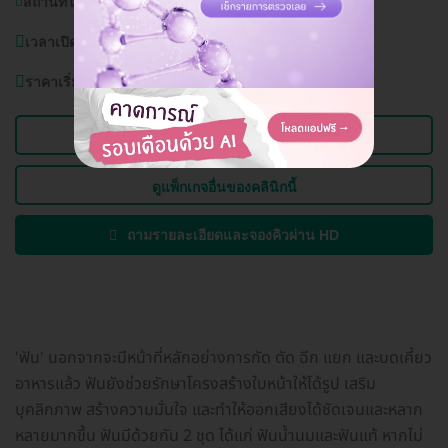
สถานที่ใกล้เคียง:
อิมแพคอารีน่า, ท่าอากาศยานดอนเมือง
เวลาเปิดบริการ:
วันจันทร์-อาทิตย์ (ทุกวัน) 10.30-20.30 น.
ราคาเริ่มต้นที่
2,500 บาท
ดูข้อมูลคลินิก
ดูแพ็กเกจอื่นของคลินิกนี้
ถามรายละเอียดและจองคิวผ่าน HD
'ฟัน' นอกจากจะมีหน้าที่หลักอย่างการกัด ตัด ฉีก แยก และบดเคี้ยว
อาหารแล้ว ฟันยังช่วยรักษาโครงสร้างใบหน้าให้ได้รูป เสริม
บุคลิกภาพ สร้างความมั่นใจ และทำให้ออกเสียงได้ชัดเจนและหลาก
หลายมากขึ้น ฟันมีด้วยกัน 2 ชุด ได้แก่ ฟันน้ำนมและฟันแท้ หากไม่