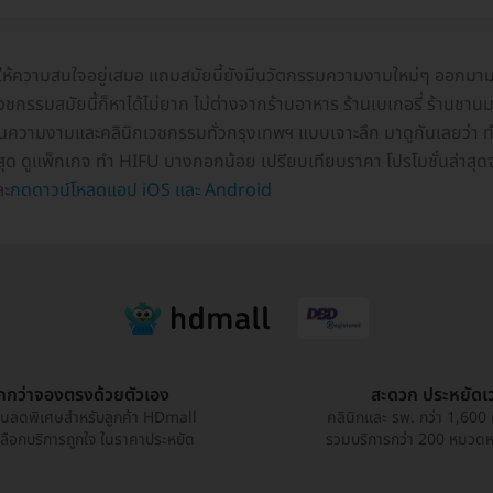
งให้ความสนใจอยู่เสมอ แถมสมัยนี้ยังมีนวัตกรรมความงามใหม่ๆ ออกมามากม
รรมสมัยนี้ก็หาได้ไม่ยาก ไม่ต่างจากร้านอาหาร ร้านเบเกอรี่ ร้านชานมไ
ความงามและคลินิกเวชกรรมทั่วกรุงเทพฯ แบบเจาะลึก มาดูกันเลยว่า ทำ 
ที่สุด ดูแพ็กเกจ ทำ HIFU บางกอกน้อย เปรียบเทียบราคา โปรโมชั่นล่าสุ
ะ
กดดาวน์โหลดแอป iOS และ Android
ูกกว่าจองตรงด้วยตัวเอง
สะดวก ประหยัดเ
วนลดพิเศษสำหรับลูกค้า HDmall
คลินิกและ รพ. กว่า 1,600 
เลือกบริการถูกใจ ในราคาประหยัด
รวมบริการกว่า 200 หมวดหมู