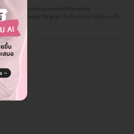
ทียบแพ็กเกจและราคาโดยประมาณได้ข้างล่างนี้เลย
แคชแบ็กให้ แถมผ่อน 0% สูงสุด 10 เดือนด้วยนะ! กดเพิ่มเราเป็น
รุงเทพ