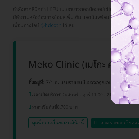
กำลังหาคลินิกทำ HIFU ในเขตบางกอกน้อยอยู่ใช่ไหม? HD ทำลิสต์ม
มีคำถามหรือต้องการข้อมูลเพิ่มเติม แอดมินพร้อมให้บริการทุกวั
เพื่อนทางไลน์
@hdcoth
ได้เลย
Meko Clinic (เมโกะ คลินิก) สา
7/1 ถ. บรมราชชนนีแขวงอรุณอมรินทร์ เขตบ
ตั้งอยู่ที่:
เวลาเปิดบริการ:
วันจันทร์ - ศุกร์ 11.00 - 21.00 น. วันเสา
ราคาเริ่มต้นที่
8,700 บาท
ดูแพ็กเกจอื่นของคลินิกนี้
ถามรายละเอียดแ