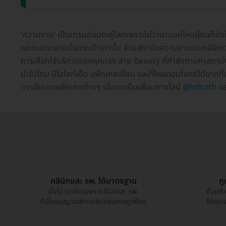
'ความงาม' เป็นเทรนด์อมตะคู่โลกเพราะไม่ว่านานแค่ไหนผู้คนก็ยั
และงบประมาณในกระเป๋าเท่านั้น ส่วนสถาบันความงามและคลินิกเวชก
การเลือกใช้บริการของคุณเอง สาย Beauty ที่กำลังตามหาสถาบัน
น่าไปโดน มีไฮไลท์เด็ด แพ็กเกจเยี่ยม และที่ไหนตอบโจทย์ได้มาก
การอัปเดตแพ็กเกจต่างๆ เมื่อกดเป็นเพื่อนทางไลน์
@hdcoth
แล
คลินิกและ รพ. ได้มาตรฐาน
ถ
มั่นใจ เราคัดเฉพาะคลินิกและ รพ.
ด้วยส่
ที่มีใบอนุญาตสถานประกอบการถูกต้อง
ให้คุณ