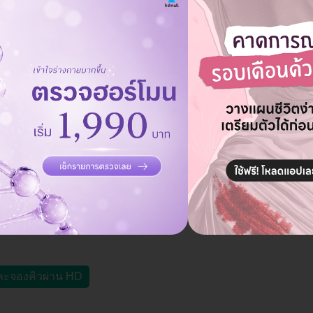
าให้คุณแล้ว ลองกดดูที่ตั้ง วิธีเดินทาง เวลาให้บริการ พร้อมเปรียบเ
น ตั้งแต่ 09.00-01.00 น. ถ้าจองแพ็กเกจทำ HIFUผ่าน HD มีส่วนลดหรือ
ขาเซ็นทรัล ปิ่นเกล้า
บางกอกน้อย, ก
างกอกน้อย กรุงเทพมหานคร 10700
ดูแผนที่คลินิก
ร์ อาทิตย์ และ วันหยุดนักขัตฤกษ์ 10.00 - 21.00 น.
ละจองคิวผ่าน HD