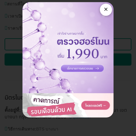
สถานที่ใกล้เคียง:
ไบเทคบางนา
×
เวลาเปิดบริการ:
วันจันทร์-อาทิตย์ (ทุกวัน) 08.30-20.00 น.
ราคาเริ่มต้นที่
1,390 บาท
ดูแพ็กเกจอื่นของคลินิกนี้
ถามรายละเอียดและจองคิวผ่าน HD
มิตรไมตรี สาขาลาซาล
บางนา, กรุงเทพ
454 456 458 ซ. ลาซาล 22 ถ. ลาซาล แขวงบางนา เขต
ตั้งอยู่ที่:
บางนา กรุงเทพมหานคร 10260
ดูแผนที่คลินิก
วิธีการเดินทาง:
BTS บางนา