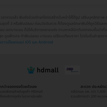
้ยวอาหารแล้ว ฟันยังช่วยรักษาโครงสร้างใบหน้าให้ได้รูป เสริมบุคลิกภ
้ฟันชุดที่ 3 หรือฟันปลอม ก่อนวัยอันควร ก็ต้องดูแลรักษาฟันให้ถูกวิธีแ
ปลอม เขตบางเขน ก็มีให้บริการหลายแห่ง ตามหาคลินิกทันตกรรมชั้นนำทั่
ี่สุด ดูแพ็กเกจ ทำฟันปลอม บางเขน เปรียบเทียบราคา โปรโมชั่นล่าสุดจา
ดาวน์โหลดแอป iOS และ Android
ูกกว่าจองตรงด้วยตัวเอง
สะดวก ประหยัดเ
วนลดพิเศษสำหรับลูกค้า HDmall
คลินิกและ รพ. กว่า 1,600 
เลือกบริการถูกใจ ในราคาประหยัด
รวมบริการกว่า 200 หมวดหมู