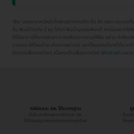
'ฟัน' นอกจากจะมีหน้าที่หลักอย่างการกัด ตัด ฉีก แยก และบดเคี
ขึ้น ฟันมีด้วยกัน 2 ชุด ได้แก่ ฟันน้ำนมและฟันแท้ หากไม่อยากใช
ได้ไม่ยาก มีทั้งการรักษา การเสริมความงามให้ฟัน อย่าง ทำฟัน
บางเขน มีที่ไหนบ้าง เดินทางอย่างไร และที่ไหนตอบโจทย์ได้มากท
อัปเดตแพ็กเกจต่างๆ เมื่อกดเป็นเพื่อนทางไลน์
@hdcoth
และ
กด
คลินิกและ รพ. ได้มาตรฐาน
ถ
มั่นใจ เราคัดเฉพาะคลินิกและ รพ.
ด้วยส่
ที่มีใบอนุญาตสถานประกอบการถูกต้อง
ให้คุณ