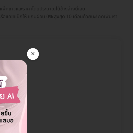
ยบแพ็กเกจและราคาโดยประมาณได้ข้างล่างนี้เลย
รือแคชแบ็กให้ แถมผ่อน 0% สูงสุด 10 เดือนด้วยนะ! กดเพิ่มเรา
×