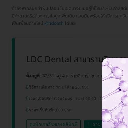
กำลังหาคลินิกทำฟันปลอม ในเขตบางเขนอยู่ใช่ไหม? HD ทำลิสต์มาใ
มีคำถามหรือต้องการข้อมูลเพิ่มเติม แอดมินพร้อมให้บริการทุกว
เป็นเพื่อนทางไลน์
@hdcoth
ได้เลย
LDC Dental สาขารามอินทรา
32/31 หมู่ 4 ถ. รามอินทรา ซ. กม. 4 แขวงอน
ตั้งอยู่ที่:
วิธีการเดินทาง:
รถเมล์สาย 26, 554
เวลาเปิดบริการ:
วันจันทร์ - เสาร์ 10.00 - 19.00 น. วันอาท
ราคาเริ่มต้นที่
4,000 บาท
ดูแพ็กเกจอื่นของคลินิกนี้
ถามรายละเอียดแ