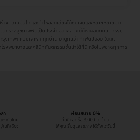
าพ สร้างความมั่นใจ และทำให้ออกเสียงได้ชัดเจนและหลากหลายมาก
ละหมั่นตรวจสุขภาพฟันเป็นประจำ อย่างสมัยนี้ก็หาคลินิกทันตกรรม
วกรุงเทพฯ แบบเจาะลึกทุกย่าน มาดูกันว่า ทำฟันปลอม ในเขต
กโรงพยาบาลและคลินิกทันตกรรมชั้นนำได้ที่นี่ หรือไม่พลาดทุกการ
วลา
ผ่อนสบาย 0%
แห่งทั่วไทย
เมื่อมียอดซื้อ 3,000 บ. ขึ้นไป
่ในที่เดียว
ให้คุณเริ่มดูแลสุขภาพได้ตั้งแต่วันนี้