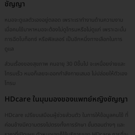
ชัญญา
หมอจะดูแลตัวเองอยู่ตลอด เพราะเราทำงานด้านความงาม
เมื่อคนไข้มาหาหมอจะต้องไม่ดูโทรมหรือไม่ดูแก่ เพราะฉะนั้น
การฉีดโบท็อกซ์ หรือฟิลเลอร์ เป็นอีกหนึ่งทางเลือกในการ
ดูแล
ส่วนเรื่องของสุขภาพ คนอายุ 30 ปีขึ้นไป จะเหนื่อยง่ายและ
โทรมเร็ว หมอก็เลยจะออกกำลังกายเสมอ ไม่ปล่อยให้ตัวเอง
โทรม
HDcare ในมุมมองของแพทย์หญิงชัญญา
HDcare เปรียบเสมือนผู้ช่วยส่วนตัว ในการให้ข้อมูลคนไข้ ที่
ค่อนข้างมีความตรงไปตรงทั้งการรักษา ขั้นตอนต่างๆ และ
ราคาที่เปิดเผย ตัวหมอเองก็ใช้บริการของ HDcare การที่จะ