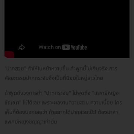
“ปากสวย" ทำให้ใบหน้าหวานขึ้น คำพูดนี้ไม่เกินจริง การ
ศัลยกรรมปากกระจับจึงเป็นที่นิยมในหมู่สาวไทย
ถ้าพูดถึงวงการทำ "ปากกระจับ" ไม่พูดถึง "แพทย์หญิง
ชัญญา" ไม่ได้เลย เพราะผลงานความสวย ความเนี้ยบ ใคร
เห็นก็ต้องบอกเลยว่า ถ้าอยากได้ปากสวยเป๊ะ! ต้องมาหา
แพทย์หญิงชัญญาเท่านั้น