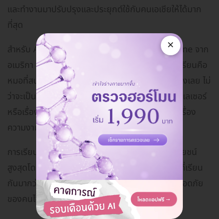
และทำงานมาปรับปรุงและประยุกต์ใช้กับคนเอเชียให้ได้มาก
ที่สุด
×
สำหรับ American Board of Aesthetic Medicine จาก
อเมริกา เป็นสถาบันที่สอนเฉพาะหมอเท่านั้น คนที่มาเรียนคือ
หมอที่สนใจศึกษาเพิ่มเติมทางด้านความงามมีทุกอย่างเลย ไม่
ว่าจะเป็นการฉีดโบท็อกซ์ ฟิลเลอร์ ร้อยไหม ดูดไขมัน เลเซอร์
หรือเรื่องทำครีม ทุกอย่างที่เป็นองค์ความรู้เกี่ยวกับเรื่อง
ความงาม
การเรียนจะเน้นไปที่องค์ความรู้ที่จะทำให้คนไข้ได้ประโยชน์
สูงสุดโดยไม่เกิดภาวะแทรกซ้อน เป็นหลักการแพทย์ที่เรียน
กันมากว่า 20 ปี โดยเน้นเรื่องการทำสวยบนความปลอดภัย
ของคนไข้เป็นหลัก