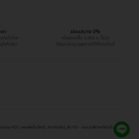
วลา
ผ่อนสบาย 0%
แห่งทั่วไทย
เมื่อมียอดซื้อ 3,000 บ. ขึ้นไป
ในที่เดียว
ให้คุณเริ่มดูแลสุขภาพได้ตั้งแต่วันนี้
์คุณบน HD
แผนผังเว็บไซต์
สาขาอินโด
Jib OS – ระบบบริหารคลินิกด้วย AI