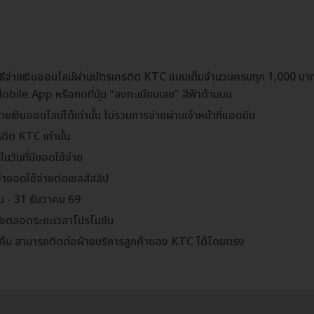
วิธีจ่ายเงินออนไลน์ผ่านบัตรเครดิต KTC แบบเต็มจำนวนครบทุก 1,000 บ
Mobile App หรือกดที่ปุ่ม "ลงทะเบียนเลย" สีฟ้าด้านบน
ยเงินออนไลน์ได้เท่านั้น ไม่รวมการจ่ายผ่านเจ้าหน้าที่แอดมิน
รดิต KTC เท่านั้น
นวันที่มียอดใช้จ่าย
่ายอดใช้จ่ายต่อเซลส์สลิป
ม - 31 ธันวาคม 69
รั้งตลอดระยะเวลาโปรโมชัน
นคืน สามารถติดต่อฝ่ายบริการลูกค้าของ KTC ได้โดยตรง