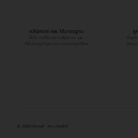
คลินิกและ รพ. ได้มาตรฐาน
ถู
มั่นใจ เราคัดเฉพาะคลินิกและ รพ.
ด้วยส่
ที่มีใบอนุญาตสถานประกอบการถูกต้อง
ให้คุณ
@ 2026 HDmall - สงวนลิขสิทธิ์