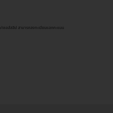
าท/เซลส์สลิป สามารถลงทะเบียนแลกคะแนน