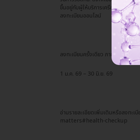
ขึ้นอยู่กับผู้ให้บริการเครือข่าย) โ
ลงทะเบียนออนไลน์
ลงทะเบียนครั้งเดียว ภายในวันที่มียอ
1 ม.ค. 69 – 30 มิ.ย. 69
อ่านรายละเอียดเพิ่มเติมหรือลงทะ
matters#health-checkup