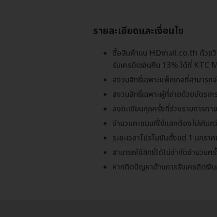
รายละเอียดและเงื่อนไข
ซื้อสินค้าบน HDmall.co.th ด้วย
รับเครดิตเงินคืน 13% ได้ที่ KTC 
สงวนสิทธิ์เฉพาะแพ็กเกจที่สามารถจ่า
สงวนสิทธิ์เฉพาะผู้ที่จ่ายด้วยบัตรเค
ลงทะเบียนทุกครั้งที่ร่วมรายการภายใ
จำนวนคะแนนที่ใช้แลกต้องไม่เกินกว
ระยะเวลาโปรโมชันตั้งแต่ 1 มกราค
สามารถใช้สิทธิ์ได้ไม่จำกัดจำนวนค
หากติดปัญหาด้านการรับเครดิตเงิ