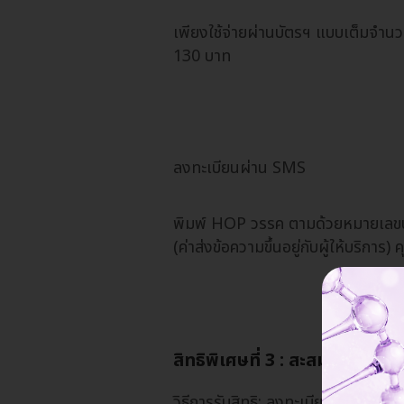
เพียงใช้จ่ายผ่านบัตรฯ แบบเต็มจำ
130 บาท
ลงทะเบียนผ่าน SMS
พิมพ์ HOP วรรค ตามด้วยหมายเลขบ
(ค่าส่งข้อความขึ้นอยู่กับผู้ให้บริกา
สิทธิพิเศษที่ 3 : สะสมยอดใช้จ่า
วิธีการรับสิทธิ: ลงทะเบียนทาง SM