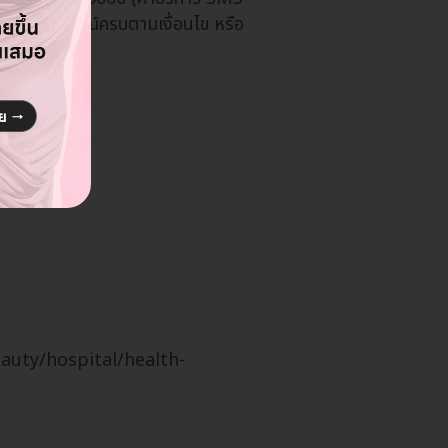
จะถือว่าสมบูรณ์ครบตามเงื่อนไข หรือ
beauty/hospital/health-