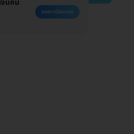
งินคืน
ลงทะเบียนเลย