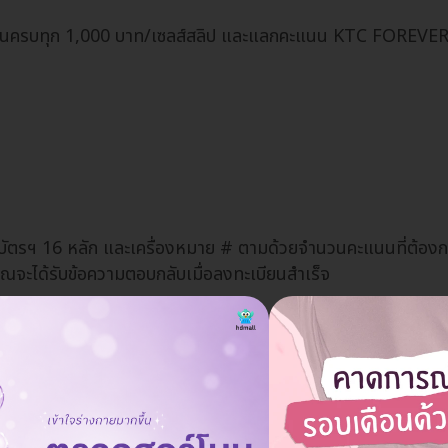
นวนครบทุก 1,000 บาท/เซลส์สลิป และแลกคะแนน KTC FOREVER ท
ัตรฯ 16 หลัก และเครื่องหมาย # ตามด้วยจำนวนคะแนนที่ต้อง
ร) คุณจะได้รับข้อความตอบกลับเมื่อลงทะเบียนสำเร็จ
ย รับสิทธิพิเศษ
S พิมพ์ ACC เว้นวรรคตามด้วยหมายเลขบัตรเครดิต 16 หลัก ส่งม