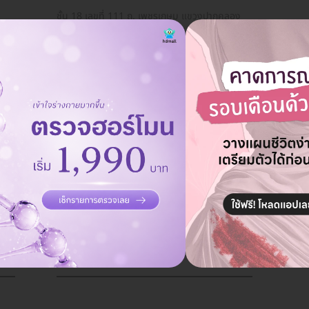
น
ชั้น 18 เลขที่ 111 ถ. เพชรเกษม แขวงปากคลอง
ภาษีเจริญ เขตภาษีเจริญ กรุงเทพมหานคร 10160
ห้วยขวาง
N Health (เอ็นเฮลท์) สาขากรุงเทพ
2301/2 ถ. เพชรบุรีตัดใหม่ แขวงบางกะปิ เขต
ห้วยขวาง กรุงเทพมหานคร 10310
โรงพยาบาลเพชรเวช ศูนย์ตรวจสุขภาพ
2469/13 ถ. เพชรบุรีตัดใหม่ แขวงบางกะปิ เขต
ห้วยขวาง กรุงเทพมหานคร 10310