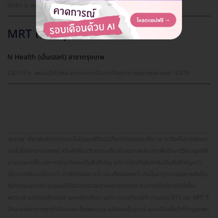
66/61 ถ. สุขุมวิท 103 แขวงบางนา เขตบางนา กรุงเทพมหานคร 10260
MRT เพชรบุรี
N Health (เอ็นเฮลท์) สาขากรุงเทพ
2301/2 ถ. เพชรบุรีตัดใหม่ แขวงบางกะปิ เขตห้วยขวาง กรุงเทพมหานคร 10310
'สุขภาพ' เกี่ยวพันกับทุกความเป็นไปของชีวิตนับตั้งแต่เกิดจนกระทั่งตาย เราจึงเห็นการพัฒนา
เทคโนโลยีทางการแพทย์ หรือคิดค้นนวัตกรรมเกี่ยวกับสุขภาพเสมอๆ เพื่อรักษาชีวิตมนุษย์ให้
ยาวนานมากขึ้น แม้การรักษาโรคจะเป็นสิ่งสำคัญ แต่การป้องกันโรคกลับเป็นสิ่งสำคัญกว่า
เนื่องจากใช้เวลาน้อยกว่า ค่าใช้จ่ายน้อย กว่า และเสี่ยงน้อยกว่า ดังนั้นการตรวจสุขภาพจึงเป็น
สิ่งที่ทุกคนควรทำ ปัจจุบันมีให้เลือกตรวจหลากหลายประเภท สามารถใช้บริการได้ทั้งโรง
พยาบาล เมดิคอลเซ็นเตอร์ และคลินิกชั้นนำ อย่าง ตรวจก่อนแต่ง ตามแนว BTS และ MRT ก็
มีหลายแห่ง หากคุณกำลังมองหาโรงพยาบาล เมดิคอลเซ็นเตอร์ และคลินิกชั้นนำทั่วกรุงเทพฯ