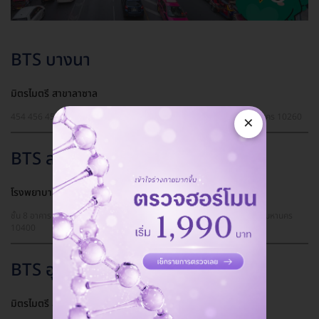
BTS บางนา
มิตรไมตรี สาขาลาซาล
454 456 458 ซ. ลาซาล 22 ถ. ลาซาล แขวงบางนา เขตบางนา กรุงเทพมหานคร 10260
×
BTS สนามเป้า
โรงพยาบาลพญาไท 2 ศูนย์ส่งเสริมสุขภาพ
ชั้น 8 อาคาร B เลขที่ 943 ถ. พหลโยธิน แขวงสามเสนใน เขตพญาไท กรุงเทพมหานคร
10400
BTS อุดมสุข
มิตรไมตรี สาขาอุดมสุข