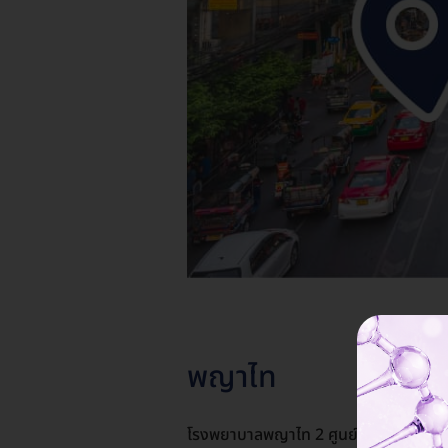
พญาไท
โรงพยาบาลพญาไท 2 ศูนย์อายุรกรรม