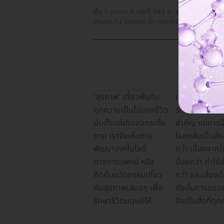
ชั้น 1 อาคาร A เลขที่ 943 ถ. พหลโยธิน แขวง
สามเสนใน เขตพญาไท กรุงเทพมหานคร 1040
'สุขภาพ' เกี่ยวพันกับ
ยาวนานมากขึ้น แม้การ
ทำ ปัจจุบันมีให้เลือก
กำลังมองหาโรง
และที่ไหนตอบโจทย์ได้
ทุกความเป็นไปของชีวิต
รักษาโรคจะเป็นสิ่ง
ตรวจหลากหลาย
พยาบาล เมดิคอล
มากที่สุด ดูแพ็กเกจ ฉีด
นับตั้งแต่เกิดจนกระทั่ง
สำคัญ แต่การป้องกัน
ประเภท สามารถใช้
เซ็นเตอร์ และคลินิกชั้น
วัคซีนปอดอักเสบ
ตาย เราจึงเห็นการ
โรคกลับเป็นสิ่งสำคัญ
บริการได้ทั้งโรง
นำทั่วกรุงเทพฯ รับรอง
กรุงเทพฯ เปรียบเทียบ
พัฒนาเทคโนโลยี
กว่า เนื่องจากใช้เวลา
พยาบาล เมดิคอล
ว่า “ไม่ผิดหวังแน่” มาดู
ราคา โปรโมชั่นล่าสุด
ทางการแพทย์ หรือ
น้อยกว่า ค่าใช้จ่ายน้อย
เซ็นเตอร์ และคลินิกชั้น
กันว่า ฉีดวัคซีนปอด
จากโรงพยาบาลและ
คิดค้นนวัตกรรมเกี่ยว
กว่า และเสี่ยงน้อยกว่า
นำ อย่าง ฉีดวัคซีนปอด
อักเสบ กรุงเทพ มีที่ไหน
คลินิกชั้นนำได้ที่นี่ หรือ
กับสุขภาพเสมอๆ เพื่อ
ดังนั้นการตรวจสุขภาพ
อักเสบ ในกรุงเทพฯ ก็มี
บ้าง ที่ไหนให้บริการอะไร
ไม่พลาดทุกการอัปเดต
รักษาชีวิตมนุษย์ให้
จึงเป็นสิ่งที่ทุกคนควร
หลายแห่ง หากคุณ
บ้าง มีแพ็กเกจด้วยไหม
แพ็กเกจต่างๆ เมื่อกด