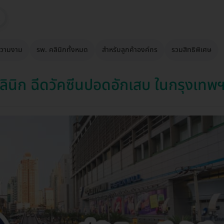
วามงาม
รพ. คลินิกทั้งหมด
สำหรับลูกค้าองค์กร
รวมสิทธิพิเศษ
นิก ฉีดวัคซีนปอดอักเสบ ในกรุงเทพ