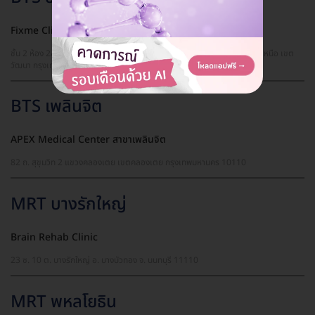
Fixme Clinic สาขาสุขุมวิท 39
ชั้น 2 ห้อง 2A อาคาร Upper Suites เลขที่ 29 ซ. สุขมวิท 39 แขวงคลองตันเหนือ เขต
วัฒนา กรุงเทพมหานคร 10110
BTS เพลินจิต
APEX Medical Center สาขาเพลินจิต
82 ถ. สุขุมวิท 2 แขวงคลองเตย เขตคลองเตย กรุงเทพมหานคร 10110
MRT บางรักใหญ่
Brain Rehab Clinic
23 ซ. 10 ต. บางรักใหญ่ อ. บางบัวทอง จ. นนทบุรี 11110
MRT พหลโยธิน