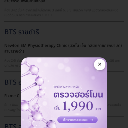
สาขาพร้อมพงษ์/ทองหล่อ
ห้อง 342 ชั้น 4 อาคารแร็คเก็ตคลับ 3 เลขที่ 6, 8 ซ. สุขุมวิท 49/9 แขวงคลองตันเหนือ
เขตวัฒนา กรุงเทพมหานคร 10110
BTS ราชดำริ
Newton EM Physiotherapy Clinic (นิวตั้น เอ็ม คลินิกกายภาพบำบัด)
สาขาราชดำริ
ห้อง 2/5 ชั้น 1 อาคารรอยัล เพลส 1 เลขที่ 2/399 ซ. มหาดเล็กหลวง 1 แขวงลุมพินี เขต
×
ปทุมวัน กรุงเทพมหานคร 10330,
BTS อารีย์
Fixme Clinic สาขาอารีย์
ชั้น 3 ห้อง 3A เลขที่ 71 อาคารราชครู เมดดิคัลเซนเตอร์ ซ. พหลโยธิน 5 แขวงสามเสนใน
เขตพญาไท กรุงเทพมหานคร 10400
BTS อโศก