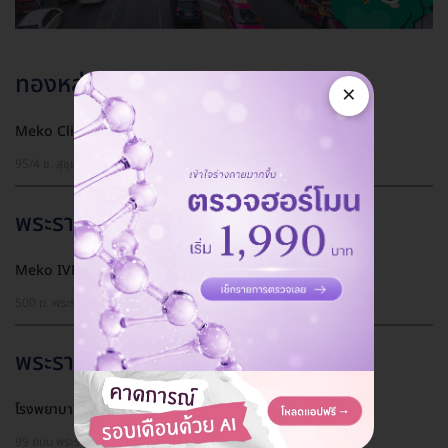
ทองหล่อ
×
Meko Clinic (เมโกะ คลินิก) สาขาทองหล่อ
95/4 ซ. สุขุมวิท 55 แขวงคลองตันเหนือ เขตวัฒนา กรุงเทพมหานคร 10110
พระราม 2
Meko IVF (เมโกะ ไอวีเอฟ) สาขาพระราม 2
500 ถ. พระรามที่ 2 แขวงบางมด เขตจอมทอง กรุงเทพมหานคร 10150
พระราม 9
โรงพยาบาลพระรามเก้า ศูนย์รักษาภาวะผู้มีบุตรยาก
99 ถนน พระราม 9 แขวง บางกะปิ เขตห้วยขวาง กรุงเทพมหานคร 10310