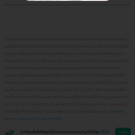
'สุขภาพ' เกี่ยวพันกับทุกความเป็นไปของชีวิตนับตั้งแต่เกิดจนกระทั่งตาย เราจึงเห็นการพัฒนา
เทคโนโลยีทางการแพทย์ หรือคิดค้นนวัตกรรมเกี่ยวกับสุขภาพเสมอๆ เพื่อรักษาชีวิตมนุษย์ให้
ยาวนานมากขึ้น แม้การรักษาโรคจะเป็นสิ่งสำคัญ แต่การป้องกันโรคกลับเป็นสิ่งสำคัญกว่า
เนื่องจากใช้เวลาน้อยกว่า ค่าใช้จ่ายน้อย กว่า และเสี่ยงน้อยกว่า ดังนั้นการตรวจสุขภาพจึงเป็น
สิ่งที่ทุกคนควรทำ ปัจจุบันมีให้เลือกตรวจหลากหลายประเภท สามารถใช้บริการได้ทั้งโรง
พยาบาล เมดิคอลเซ็นเตอร์ และคลินิกชั้นนำ อย่าง IVF, IUI, ICSI, IMSI ในย่านต่างๆ ก็มี
หลายแห่ง หากคุณกำลังมองหาโรงพยาบาล เมดิคอลเซ็นเตอร์ และคลินิกชั้นนำทั่วกรุงเทพฯ
และปริมณฑล รับรองว่า “ไม่ผิดหวังแน่” มาดูกันว่า IVF, IUI, ICSI, IMSI ย่านต่างๆ มีที่ไหน
บ้าง ที่ไหนให้บริการอะไรบ้าง มีแพ็กเกจด้วยไหม และที่ไหนตอบโจทย์ได้มากที่สุด ดูแพ็กเกจ IVF,
IUI, ICSI, IMSI ตามย่านต่างๆ เปรียบเทียบราคา โปรโมชั่นล่าสุดจากโรงพยาบาลและคลินิก
ชั้นนำได้ที่นี่ หรือไม่พลาดทุกการอัปเดตแพ็กเกจต่างๆ เมื่อกดเป็นเพื่อนทางไลน์
@hdcoth
และ
กดดาวน์โหลดแอป iOS และ Android
เราใช้คุกกี้เพื่อให้คุณได้รับประสบการณ์ออนไลน์ที่ดีที่สุด
ได้ที่นี่
ตกลง