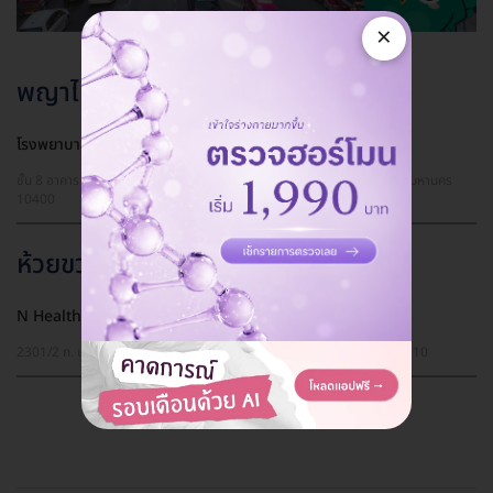
×
พญาไท
โรงพยาบาลพญาไท 2 ศูนย์เวชศาสตร์ชะลอวัย
ชั้น 8 อาคาร B เลขที่ 943 ถ. พหลโยธิน แขวงสามเสนใน เขตพญาไท กรุงเทพมหานคร
10400
ห้วยขวาง
N Health (เอ็นเฮลท์) สาขากรุงเทพ
2301/2 ถ. เพชรบุรีตัดใหม่ แขวงบางกะปิ เขตห้วยขวาง กรุงเทพมหานคร 10310