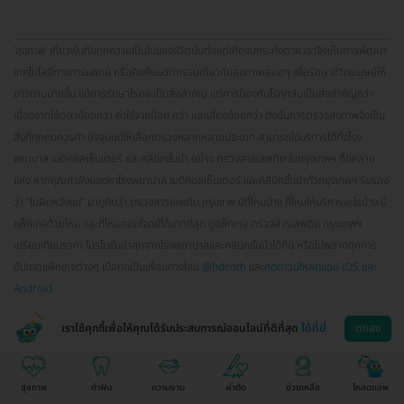
'สุขภาพ' เกี่ยวพันกับทุกความเป็นไปของชีวิตนับตั้งแต่เกิดจนกระทั่งตาย เราจึงเห็นการพัฒนา
เทคโนโลยีทางการแพทย์ หรือคิดค้นนวัตกรรมเกี่ยวกับสุขภาพเสมอๆ เพื่อรักษาชีวิตมนุษย์ให้
ยาวนานมากขึ้น แม้การรักษาโรคจะเป็นสิ่งสำคัญ แต่การป้องกันโรคกลับเป็นสิ่งสำคัญกว่า
เนื่องจากใช้เวลาน้อยกว่า ค่าใช้จ่ายน้อย กว่า และเสี่ยงน้อยกว่า ดังนั้นการตรวจสุขภาพจึงเป็น
สิ่งที่ทุกคนควรทำ ปัจจุบันมีให้เลือกตรวจหลากหลายประเภท สามารถใช้บริการได้ทั้งโรง
พยาบาล เมดิคอลเซ็นเตอร์ และคลินิกชั้นนำ อย่าง ตรวจสารเสพติด ในกรุงเทพฯ ก็มีหลาย
แห่ง หากคุณกำลังมองหาโรงพยาบาล เมดิคอลเซ็นเตอร์ และคลินิกชั้นนำทั่วกรุงเทพฯ รับรอง
ว่า “ไม่ผิดหวังแน่” มาดูกันว่า ตรวจสารเสพติด กรุงเทพ มีที่ไหนบ้าง ที่ไหนให้บริการอะไรบ้าง มี
แพ็กเกจด้วยไหม และที่ไหนตอบโจทย์ได้มากที่สุด ดูแพ็กเกจ ตรวจสารเสพติด กรุงเทพฯ
เปรียบเทียบราคา โปรโมชั่นล่าสุดจากโรงพยาบาลและคลินิกชั้นนำได้ที่นี่ หรือไม่พลาดทุกการ
อัปเดตแพ็กเกจต่างๆ เมื่อกดเป็นเพื่อนทางไลน์
@hdcoth
และ
กดดาวน์โหลดแอป iOS และ
Android
เราใช้คุกกี้เพื่อให้คุณได้รับประสบการณ์ออนไลน์ที่ดีที่สุด
ได้ที่นี่
ตกลง
สุขภาพ
ทำฟัน
ความงาม
ผ่าตัด
ช่วยเหลือ
โหลดแอพ