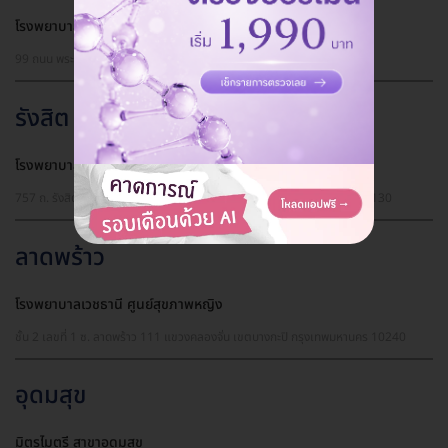
โรงพยาบาลพระรามเก้า ศูนย์ตรวจสุขภาพ ชั้น 8
99 ถนน พระราม 9 แขวง บางกะปิ เขตห้วยขวาง กรุงเทพมหานคร 10310
รังสิต
โรงพยาบาลบางปะกอก รังสิต 2 ศูนย์ตรวจสุขภาพ
757 ถ. รังสิต-นครนายก (คลอง 2) ต. ประชาธิปัตย์ อ. ธัญบุรี จ. ปทุมธานี 12130
ลาดพร้าว
โรงพยาบาลเวชธานี ศูนย์สุขภาพหญิง
ชั้น 2 เลขที่ 1 ซ. ลาดพร้าว 111 แขวงคลองจั่น เขตบางกะปิ กรุงเทพมหานคร 10240
อุดมสุข
มิตรไมตรี สาขาอุดมสุข