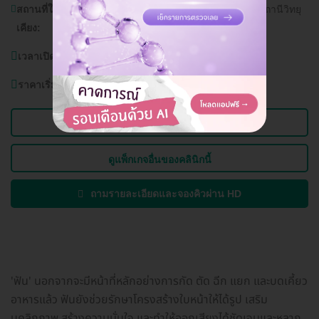
สถานที่ใกล้
โรงพยาบาลพญาไท 2, อนุสาวรีย์ชัยสมรภูมิ, สถานีวิทยุ
เคียง:
โทรทัศน์กองทัพบกช่อง 5
เวลาเปิดบริการ:
วันจันทร์ - เสาร์ 10.00 - 20.00 น.
ราคาเริ่มต้นที่
2,900 บาท
ดูข้อมูลคลินิก
ดูแพ็กเกจอื่นของคลินิกนี้
ถามรายละเอียดและจองคิวผ่าน HD
'ฟัน' นอกจากจะมีหน้าที่หลักอย่างการกัด ตัด ฉีก แยก และบดเคี้ยว
อาหารแล้ว ฟันยังช่วยรักษาโครงสร้างใบหน้าให้ได้รูป เสริม
บุคลิกภาพ สร้างความมั่นใจ และทำให้ออกเสียงได้ชัดเจนและหลาก