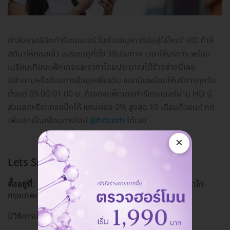
กำลังหาคลินิกทำรีเทนเนอร์ ในย่านอนุสาวรีย์อยู่ใช่ไหม? HD ทำลิ
สต์มาให้คุณแล้ว ลองกดดูที่ตั้ง วิธีเดินทาง เวลาให้บริการ พร้อม
เปรียบเทียบแพ็กเกจและราคาโดยประมาณได้ข้างล่างนี้เลย
มีคำถามหรือต้องการข้อมูลเพิ่มเติม แอดมินพร้อมให้บริการทุกวัน
ตั้งแต่ 09.00-01.00 น. ถ้าจองแพ็กเกจทำรีเทนเนอร์ผ่าน HD มี
ส่วนลดหรือแคชแบ็กให้ แถมผ่อน 0% สูงสุด 10 เดือนด้วยนะ! กด
เพิ่มเราเป็นเพื่อนทางไลน์
@hdcoth
ได้เลย
×
Lets Smile Dental Clinic
อนุสาวรีย์
1031/13 ถ. พหลโยธิน แขวงสามเสนใน เขตพญาไท
ตั้งอยู่ที่:
กรุงเทพมหานคร 10400
ดูแผนที่คลินิก
วิธีการเดินทาง:
BTS สนามเป้า, รถเมล์สาย 8, ปอ 8