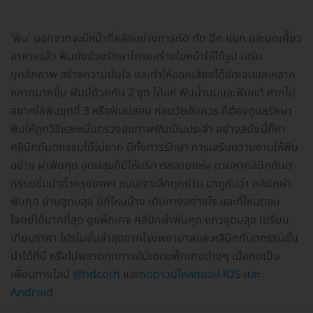
'ฟัน' นอกจากจะมีหน้าที่หลักอย่างการกัด ตัด ฉีก แยก และบดเคี้ยว
อาหารแล้ว ฟันยังช่วยรักษาโครงสร้างใบหน้าให้ได้รูป เสริม
บุคลิกภาพ สร้างความมั่นใจ และทำให้ออกเสียงได้ชัดเจนและหลาก
หลายมากขึ้น ฟันมีด้วยกัน 2 ชุด ได้แก่ ฟันน้ำนมและฟันแท้ หากไม่
อยากใช้ฟันชุดที่ 3 หรือฟันปลอม ก่อนวัยอันควร ก็ต้องดูแลรักษา
ฟันให้ถูกวิธีและหมั่นตรวจสุขภาพฟันเป็นประจำ อย่างสมัยนี้ก็หา
คลินิกทันตกรรมได้ไม่ยาก มีทั้งการรักษา การเสริมความงามให้ฟัน
อย่าง ผ่าฟันคุด อุดมสุขก็มีให้บริการหลายแห่ง ตามหาคลินิกทันต
กรรมชั้นนำทั่วกรุงเทพฯ แบบเจาะลึกทุกย่าน มาดูกันว่า คลินิกผ่า
ฟันคุด ย่านอุดมสุข มีที่ไหนบ้าง เดินทางอย่างไร และที่ไหนตอบ
โจทย์ได้มากที่สุด ดูแพ็กเกจ คลินิกผ่าฟันคุด แถวอุดมสุข เปรียบ
เทียบราคา โปรโมชั่นล่าสุดจากโรงพยาบาลและคลินิกทันตกรรมชั้น
นำได้ที่นี่ หรือไม่พลาดทุกการอัปเดตแพ็กเกจต่างๆ เมื่อกดเป็น
เพื่อนทางไลน์
@hdcoth
และ
กดดาวน์โหลดแอป iOS และ
Android