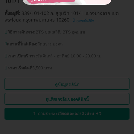
101/1
อุดมสุข
339/101-102 ถ. สุขุมวิท 101/1 แขวงบางจาก เขต
ตั้งอยู่ที่:
พระโขนง กรุงเทพมหานคร 10260
ดูแผนที่คลินิก
วิธีการเดินทาง:
BTS ปุณณวิถี, BTS อุดมสุข
สถานที่ใกล้เคียง:
วัดธรรมมงคล
เวลาเปิดบริการ:
วันจันทร์ - อาทิตย์ 10.00 - 20.00 น.
ราคาเริ่มต้นที่
5,500 บาท
ดูข้อมูลคลินิก
ดูแพ็กเกจอื่นของคลินิกนี้
ถามรายละเอียดและจองคิวผ่าน HD