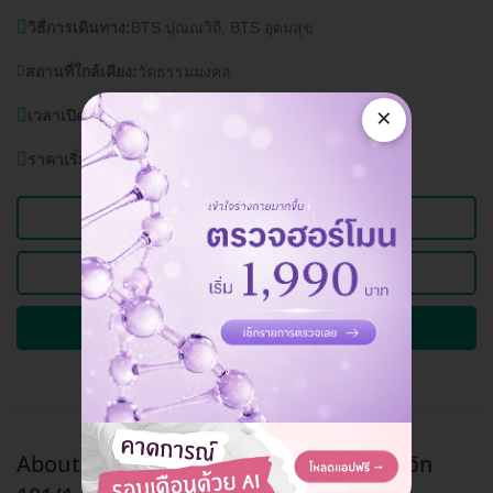
วิธีการเดินทาง:
BTS ปุณณวิถี, BTS อุดมสุข
สถานที่ใกล้เคียง:
วัดธรรมมงคล
×
เวลาเปิดบริการ:
วันจันทร์-อาทิตย์ 10.00 - 20.00 น.
ราคาเริ่มต้นที่
5,500 บาท
ดูข้อมูลคลินิก
ดูแพ็กเกจอื่นของคลินิกนี้
ถามรายละเอียดและจองคิวผ่าน HD
About Tooth Dental Clinic สาขาซอยสุขุมวิท