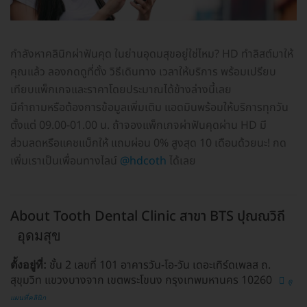
กำลังหาคลินิกผ่าฟันคุด ในย่านอุดมสุขอยู่ใช่ไหม? HD ทำลิสต์มาให้
คุณแล้ว ลองกดดูที่ตั้ง วิธีเดินทาง เวลาให้บริการ พร้อมเปรียบ
เทียบแพ็กเกจและราคาโดยประมาณได้ข้างล่างนี้เลย
มีคำถามหรือต้องการข้อมูลเพิ่มเติม แอดมินพร้อมให้บริการทุกวัน
ตั้งแต่ 09.00-01.00 น. ถ้าจองแพ็กเกจผ่าฟันคุดผ่าน HD มี
ส่วนลดหรือแคชแบ็กให้ แถมผ่อน 0% สูงสุด 10 เดือนด้วยนะ! กด
เพิ่มเราเป็นเพื่อนทางไลน์
@hdcoth
ได้เลย
About Tooth Dental Clinic สาขา BTS ปุณณวิถี
อุดมสุข
ชั้น 2 เลขที่ 101 อาคารวัน-โอ-วัน เดอะเทิร์ดเพลส ถ.
ตั้งอยู่ที่:
สุขุมวิท แขวงบางจาก เขตพระโขนง กรุงเทพมหานคร 10260
ดู
แผนที่คลินิก