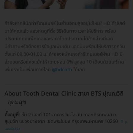
กำลังหาคลินิกทำรีเทนเนอร์ ในย่านอุดมสุขอยู่ใช่ไหม? HD ทำลิสต์
มาให้คุณแล้ว ลองกดดูที่ตั้ง วิธีเดินทาง เวลาให้บริการ พร้อม
เปรียบเทียบแพ็กเกจและราคาโดยประมาณได้ข้างล่างนี้เลย
มีคำถามหรือต้องการข้อมูลเพิ่มเติม แอดมินพร้อมให้บริการทุกวัน
ตั้งแต่ 09.00-01.00 น. ถ้าจองแพ็กเกจทำรีเทนเนอร์ผ่าน HD มี
ส่วนลดหรือแคชแบ็กให้ แถมผ่อน 0% สูงสุด 10 เดือนด้วยนะ! กด
เพิ่มเราเป็นเพื่อนทางไลน์
@hdcoth
ได้เลย
About Tooth Dental Clinic สาขา BTS ปุณณวิถี
อุดมสุข
ชั้น 2 เลขที่ 101 อาคารวัน-โอ-วัน เดอะเทิร์ดเพลส ถ.
ตั้งอยู่ที่:
สุขุมวิท แขวงบางจาก เขตพระโขนง กรุงเทพมหานคร 10260
ดู
แผนที่คลินิก