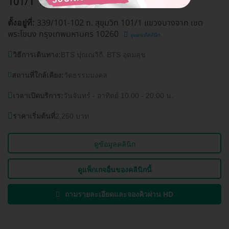
101/1
อุดมสุข
339/101-102 ถ. สุขุมวิท 101/1 แขวงบางจาก เขต
ตั้งอยู่ที่:
พระโขนง กรุงเทพมหานคร 10260
ดูแผนที่คลินิก
วิธีการเดินทาง:
BTS ปุณณวิถี, BTS อุดมสุข
สถานที่ใกล้เคียง:
วัดธรรมมงคล
เวลาเปิดบริการ:
วันจันทร์ - อาทิตย์ 10.00 - 20.00 น.
ราคาเริ่มต้นที่
2,250 บาท
ดูข้อมูลคลินิก
ดูแพ็กเกจอื่นของคลินิกนี้
ถามรายละเอียดและจองคิวผ่าน HD