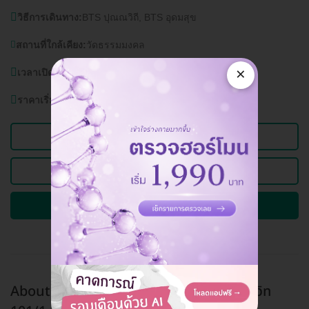
วิธีการเดินทาง:
BTS ปุณณวิถี, BTS อุดมสุข
สถานที่ใกล้เคียง:
วัดธรรมมงคล
×
เวลาเปิดบริการ:
วันจันทร์-อาทิตย์ 10.00 - 20.00 น.
ราคาเริ่มต้นที่
2,250 บาท
ดูข้อมูลคลินิก
ดูแพ็กเกจอื่นของคลินิกนี้
ถามรายละเอียดและจองคิวผ่าน HD
About Tooth Dental Clinic สาขาซอยสุขุมวิท