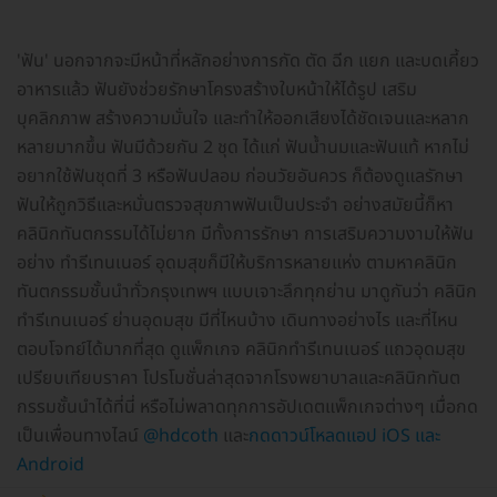
'ฟัน' นอกจากจะมีหน้าที่หลักอย่างการกัด ตัด ฉีก แยก และบดเคี้ยว
อาหารแล้ว ฟันยังช่วยรักษาโครงสร้างใบหน้าให้ได้รูป เสริม
บุคลิกภาพ สร้างความมั่นใจ และทำให้ออกเสียงได้ชัดเจนและหลาก
หลายมากขึ้น ฟันมีด้วยกัน 2 ชุด ได้แก่ ฟันน้ำนมและฟันแท้ หากไม่
อยากใช้ฟันชุดที่ 3 หรือฟันปลอม ก่อนวัยอันควร ก็ต้องดูแลรักษา
ฟันให้ถูกวิธีและหมั่นตรวจสุขภาพฟันเป็นประจำ อย่างสมัยนี้ก็หา
คลินิกทันตกรรมได้ไม่ยาก มีทั้งการรักษา การเสริมความงามให้ฟัน
อย่าง ทำรีเทนเนอร์ อุดมสุขก็มีให้บริการหลายแห่ง ตามหาคลินิก
ทันตกรรมชั้นนำทั่วกรุงเทพฯ แบบเจาะลึกทุกย่าน มาดูกันว่า คลินิก
ทำรีเทนเนอร์ ย่านอุดมสุข มีที่ไหนบ้าง เดินทางอย่างไร และที่ไหน
ตอบโจทย์ได้มากที่สุด ดูแพ็กเกจ คลินิกทำรีเทนเนอร์ แถวอุดมสุข
เปรียบเทียบราคา โปรโมชั่นล่าสุดจากโรงพยาบาลและคลินิกทันต
กรรมชั้นนำได้ที่นี่ หรือไม่พลาดทุกการอัปเดตแพ็กเกจต่างๆ เมื่อกด
เป็นเพื่อนทางไลน์
@hdcoth
และ
กดดาวน์โหลดแอป iOS และ
Android