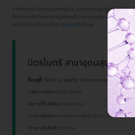
กำลังหาคลินิกตรวจสุขภาพผู้ชาย ในย่านอุดมสุขอยู่ใช่ไหม? HD ทำ
มีคำถามหรือต้องการข้อมูลเพิ่มเติม แอดมินพร้อมให้บริการทุกว
เพิ่มเราเป็นเพื่อนทางไลน์
@hdcoth
ได้เลย
มิตรไมตรี สาขาอุดมสุข
อุดม
66/61 ถ. สุขุมวิท 103 แขวงบางนา เขตบางน
ตั้งอยู่ที่:
วิธีการเดินทาง:
BTS อุดมสุข
สถานที่ใกล้เคียง:
ไบเทคบางนา
เวลาเปิดบริการ:
วันจันทร์-อาทิตย์ (ทุกวัน) 08.30-20.00 น.
ราคาเริ่มต้นที่
1,999 บาท