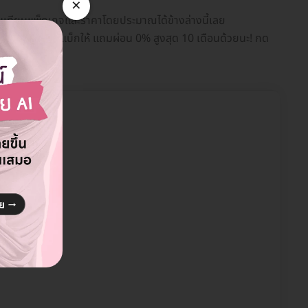
×
รียบเทียบแพ็กเกจและราคาโดยประมาณได้ข้างล่างนี้เลย
ส่วนลดหรือแคชแบ็กให้ แถมผ่อน 0% สูงสุด 10 เดือนด้วยนะ! กด