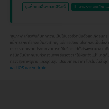
ดูแพ็กเกจอื่นของคลินิกนี้
ถามรายละเอียดแ
'สุขภาพ' เกี่ยวพันกับทุกความเป็นไปของชีวิตนับตั้งแต่เกิดจนก
แม้การรักษาโรคจะเป็นสิ่งสำคัญ แต่การป้องกันโรคกลับเป็นสิ่งสำคั
ตรวจหลากหลายประเภท สามารถใช้บริการได้ทั้งโรงพยาบาล เมดิคอ
คลินิกชั้นนำทุกย่านทั่วกรุงเทพฯ รับรองว่า “ไม่ผิดหวังแน่” มาดูก
ตรวจสุขภาพผู้ชาย แถวอุดมสุข เปรียบเทียบราคา โปรโมชั่นล่าสุด
แอป iOS และ Android