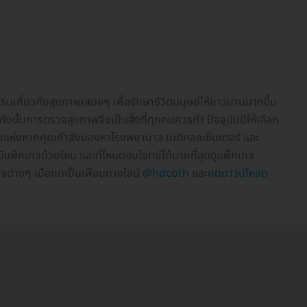
รมเกี่ยวกับสุขภาพเสมอๆ เพื่อรักษาชีวิตมนุษย์ให้ยาวนานมากขึ้น
ดังนั้นการตรวจสุขภาพจึงเป็นสิ่งที่ทุกคนควรทำ ปัจจุบันมีให้เลือก
หลายแห่งหากคุณกำลังมองหาโรงพยาบาล เมดิคอลเซ็นเตอร์ และ
าง มีแพ็กเกจด้วยไหม และที่ไหนตอบโจทย์ได้มากที่สุดดูแพ็กเกจ
จต่างๆ เมื่อกดเป็นเพื่อนทางไลน์
@hdcoth
และ
กดดาวน์โหลด