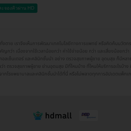
ละจองคิวผ่าน HD
ระทั่งตาย เราจึงเห็นการพัฒนาเทคโนโลยีทางการแพทย์ หรือคิดค้นนวัตกร
ญกว่า เนื่องจากใช้เวลาน้อยกว่า ค่าใช้จ่ายน้อย กว่า และเสี่ยงน้อยกว่า 
ลเซ็นเตอร์ และคลินิกชั้นนำ อย่าง ตรวจสุขภาพผู้ชาย อุดมสุข ก็มี
ันว่า ตรวจสุขภาพผู้ชาย ย่านอุดมสุข มีที่ไหนบ้าง ที่ไหนให้บริการอะไรบ้
จากโรงพยาบาลและคลินิกชั้นนำได้ที่นี่ หรือไม่พลาดทุกการอัปเดตแพ็กเก